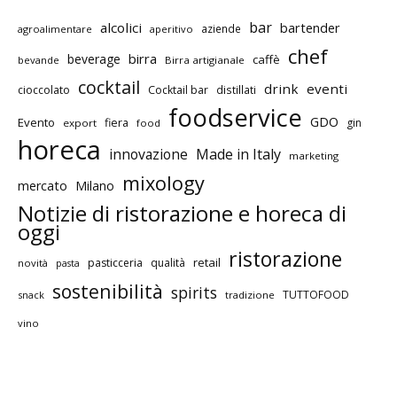
bar
alcolici
bartender
aziende
agroalimentare
aperitivo
chef
birra
beverage
caffè
bevande
Birra artigianale
cocktail
drink
eventi
cioccolato
Cocktail bar
distillati
foodservice
GDO
Evento
fiera
gin
export
food
horeca
innovazione
Made in Italy
marketing
mixology
mercato
Milano
Notizie di ristorazione e horeca di
oggi
ristorazione
retail
pasticceria
qualità
novità
pasta
sostenibilità
spirits
TUTTOFOOD
snack
tradizione
vino