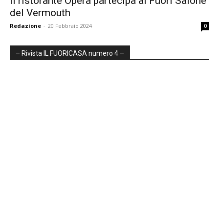
Il ristorante Opera partecipa al Fuori Salone
del Vermouth
Redazione
-
20 Febbraio 2024
0
– Rivista IL FUORICASA numero 4 –