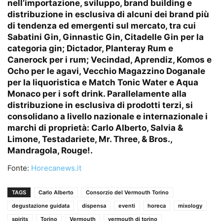
nell’importazione, sviluppo, brand building e
distribuzione in esclusiva di alcuni dei brand più
di tendenza ed emergenti sul mercato, tra cui
Sabatini Gin, Ginnastic Gin, Citadelle Gin per la
categoria gin; Dictador, Planteray Rum e
Canerock per i rum; Vecindad, Aprendiz, Komos e
Ocho per le agavi, Vecchio Magazzino Doganale
per la liquoristica e Match Tonic Water e Aqua
Monaco per i soft drink. Parallelamente alla
distribuzione in esclusiva di prodotti terzi, si
consolidano a livello nazionale e internazionale i
marchi di proprietà: Carlo Alberto, Salvia &
Limone, Testadariete, Mr. Three, & Bros.,
Mandragola, Rouge!.
Fonte:
Horecanews.it
TAGS
Carlo Alberto
Consorzio del Vermouth Torino
degustazione guidata
dispensa
eventi
horeca
mixology
spirits
Torino
Vermouth
vermouth di torino