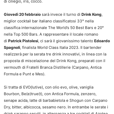
di ciliegio, iris, cocco.
Giovedì 20 febbraio
sarà invece il turno di
Drink Kong
,
miglior cocktail bar italiano classificatosi 33° nella
classifica internazionale The World’s 50 Best Bars e 20°
nella Top 500 Bars. A rappresentare il locale romano
di
Patrick Pistolesi
, ci sarà il giovanissimo talento
Edoardo
Spagnoli
, finalista World Class Italia 2023. Il bartender
realizzerà per la serata tre drink innovativi, in linea con la
proposta di miscelazione del Drink Kong, preparati con il
vermouth di Fratelli Branca Distillerie (Carpano, Antica
Formula e Punt e Mes).
Si tratta di EVO(lutive), con olio evo, olive, vaniglia
Bourbon, Be(e)true(t), con Antica Formula, zenzero,
senape acida, latte di barbabietola e Shogun con Carpano
Dry, bitter, albicocca, sesamo nero. In entrambe le serate i
drink saranno serviti, in alternanza a tre cocktail di Azotea,