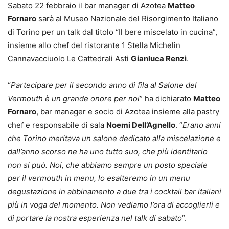
Sabato 22 febbraio il bar manager di Azotea
Matteo
Fornaro
sarà al Museo Nazionale del Risorgimento Italiano
di Torino per un talk dal titolo “Il bere miscelato in cucina”,
insieme allo chef del ristorante 1 Stella Michelin
Cannavacciuolo Le Cattedrali Asti
Gianluca Renzi
.
“
Partecipare per il secondo anno di fila al Salone del
Vermouth è un grande onore per noi
” ha dichiarato
Matteo
Fornaro
, bar manager e socio di Azotea insieme alla pastry
chef e responsabile di sala
Noemi Dell’Agnello
. “
Erano anni
che Torino meritava un salone dedicato alla miscelazione e
dall’anno scorso ne ha uno tutto suo, che più identitario
non si può. Noi, che abbiamo sempre un posto speciale
per il vermouth in menu, lo esalteremo in un menu
degustazione in abbinamento a due tra i cocktail bar italiani
più in voga del momento. Non vediamo l’ora di accoglierli e
di portare la nostra esperienza nel talk di sabato
”.