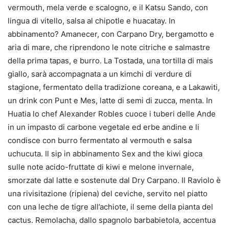
vermouth, mela verde e scalogno, e il Katsu Sando, con
lingua di vitello, salsa al chipotle e huacatay. In
abbinamento? Amanecer, con Carpano Dry, bergamotto e
aria di mare, che riprendono le note citriche e salmastre
della prima tapas, e burro. La Tostada, una tortilla di mais
giallo, sarà accompagnata a un kimchi di verdure di
stagione, fermentato della tradizione coreana, e a Lakawiti,
un drink con Punt e Mes, latte di semi di zucca, menta. In
Huatia lo chef Alexander Robles cuoce i tuberi delle Ande
in un impasto di carbone vegetale ed erbe andine e li
condisce con burro fermentato al vermouth e salsa
uchucuta. Il sip in abbinamento Sex and the kiwi gioca
sulle note acido-fruttate di kiwi e melone invernale,
smorzate dal latte e sostenute dal Dry Carpano. Il Raviolo è
una rivisitazione (ripiena) del ceviche, servito nel piatto
con una leche de tigre all’achiote, il seme della pianta del
cactus. Remolacha, dallo spagnolo barbabietola, accentua