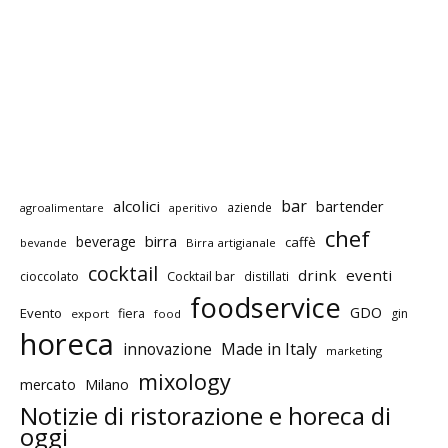
bar
alcolici
bartender
aziende
agroalimentare
aperitivo
chef
birra
beverage
caffè
bevande
Birra artigianale
cocktail
drink
eventi
cioccolato
Cocktail bar
distillati
foodservice
GDO
Evento
fiera
gin
export
food
horeca
innovazione
Made in Italy
marketing
mixology
mercato
Milano
Notizie di ristorazione e horeca di
oggi