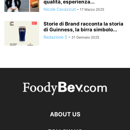
qualità, esperienza...
Nicole Cavazzuti
-
17 Marzo 2025
Storie di Brand racconta la storia
di Guinness, la birra simbolo...
Redazione 5
-
31 Gennaio 2025
ABOUT US