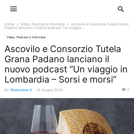
Home
Video, Podcast e Interviste
Ascovilo e Consorzio Tutela Grana
Padano lanciano il nuovo podcast ”Un viaggio...
Video, Podcast e Interviste
Ascovilo e Consorzio Tutela
Grana Padano lanciano il
nuovo podcast ”Un viaggio in
Lombardia – Sorsi e morsi”
0
By
Redazione 5
-
14 Giugno 2024