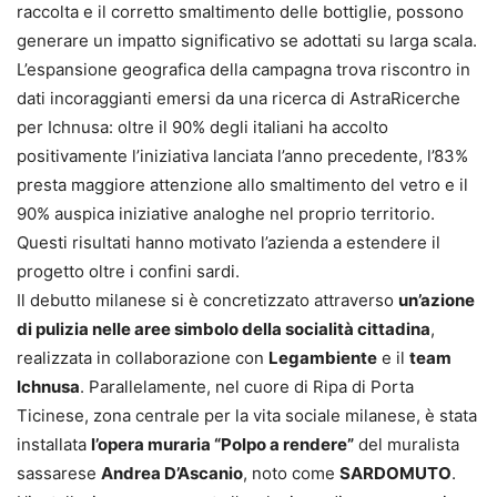
raccolta e il corretto smaltimento delle bottiglie, possono
generare un impatto significativo se adottati su larga scala.
L’espansione geografica della campagna trova riscontro in
dati incoraggianti emersi da una ricerca di AstraRicerche
per Ichnusa: oltre il 90% degli italiani ha accolto
positivamente l’iniziativa lanciata l’anno precedente, l’83%
presta maggiore attenzione allo smaltimento del vetro e il
90% auspica iniziative analoghe nel proprio territorio.
Questi risultati hanno motivato l’azienda a estendere il
progetto oltre i confini sardi.
Il debutto milanese si è concretizzato attraverso
un’azione
di pulizia nelle aree simbolo della socialità cittadina
,
realizzata in collaborazione con
Legambiente
e il
team
Ichnusa
. Parallelamente, nel cuore di Ripa di Porta
Ticinese, zona centrale per la vita sociale milanese, è stata
installata
l’opera muraria “Polpo a rendere”
del muralista
sassarese
Andrea D’Ascanio
, noto come
SARDOMUTO
.