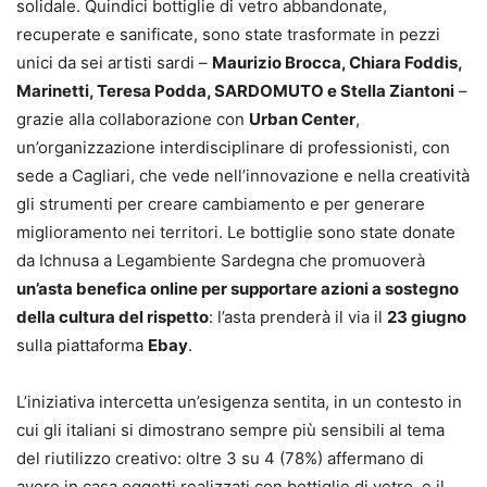
solidale. Quindici bottiglie di vetro abbandonate,
recuperate e sanificate, sono state trasformate in pezzi
unici da sei artisti sardi –
Maurizio Brocca, Chiara Foddis,
Marinetti, Teresa Podda, SARDOMUTO e Stella Ziantoni
–
grazie alla collaborazione con
Urban Center
,
un’organizzazione interdisciplinare di professionisti, con
sede a Cagliari, che vede nell’innovazione e nella creatività
gli strumenti per creare cambiamento e per generare
miglioramento nei territori. Le bottiglie sono state donate
da Ichnusa a Legambiente Sardegna che promuoverà
un’asta benefica online per supportare azioni a sostegno
della cultura del rispetto
: l’asta prenderà il via il
23 giugno
sulla piattaforma
Ebay
.
L’iniziativa intercetta un’esigenza sentita, in un contesto in
cui gli italiani si dimostrano sempre più sensibili al tema
del riutilizzo creativo: oltre 3 su 4 (78%) affermano di
avere in casa oggetti realizzati con bottiglie di vetro, e il