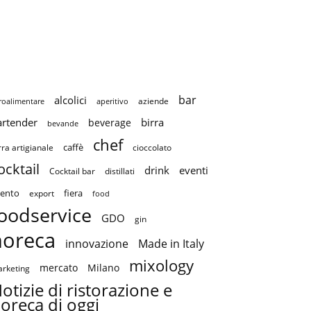
bar
alcolici
aziende
roalimentare
aperitivo
artender
birra
beverage
bevande
chef
caffè
cioccolato
rra artigianale
ocktail
drink
eventi
Cocktail bar
distillati
ento
fiera
export
food
oodservice
GDO
gin
horeca
innovazione
Made in Italy
mixology
mercato
Milano
rketing
otizie di ristorazione e
oreca di oggi