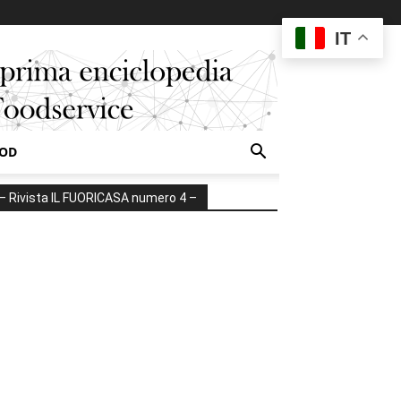
IT
OOD
– Rivista IL FUORICASA numero 4 –