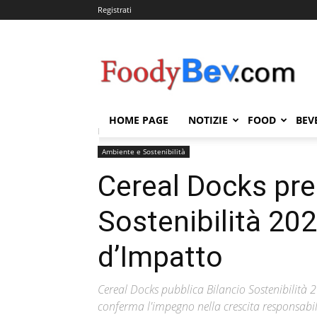
Registrati
FOODYBEV.COM
HOME PAGE
NOTIZIE
FOOD
BEV
Home
Ambiente e Sostenibilità
Cereal Docks presen
Ambiente e Sostenibilità
Cereal Docks pres
Sostenibilità 202
d’Impatto
Cereal Docks pubblica Bilancio Sostenibilità 
conferma l'impegno nella crescita responsabil