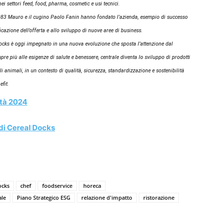
nei settori feed, food, pharma, cosmetic e usi tecnici.
1983 Mauro e il cugino Paolo Fanin hanno fondato l’azienda, esempio di successo
ficazione dell’offerta e allo sviluppo di nuove aree di business.
Docks è oggi impegnato in una nuova evoluzione che sposta l’attenzione dal
e più alle esigenze di salute e benessere, centrale diventa lo sviluppo di prodotti
li animali, in un contesto di qualità, sicurezza, standardizzazione e sostenibilità
efit.
lità 2024
 di Cereal Docks
ocks
chef
foodservice
horeca
ale
Piano Strategico ESG
relazione d'impatto
ristorazione