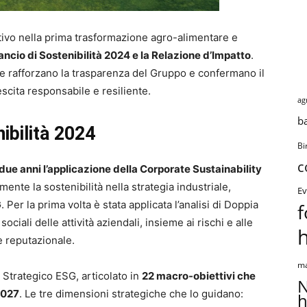
attivo nella prima trasformazione agro-alimentare e
lancio di Sostenibilità 2024 e la Relazione d’Impatto
.
e rafforzano la trasparenza del Gruppo e confermano il
cita responsabile e resiliente.
ag
b
nibilità 2024
Bi
c
 due anni l’applicazione della Corporate Sustainability
ente la sostenibilità nella strategia industriale,
Ev
 Per la prima volta è stata applicata l’analisi di Doppia
f
ociali delle attività aziendali, insieme ai rischi e alle
e reputazionale.
ma
Strategico ESG, articolato in
22 macro-obiettivi che
N
2027
. Le tre dimensioni strategiche che lo guidano:
h