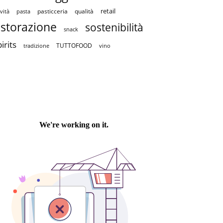
retail
pasticceria
qualità
vità
pasta
istorazione
sostenibilità
snack
irits
TUTTOFOOD
tradizione
vino