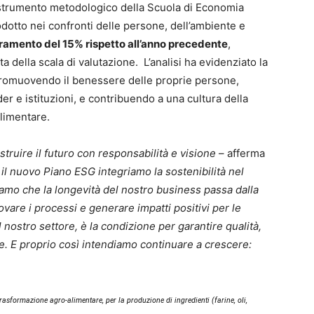
, strumento metodologico della Scuola di Economia
odotto nei confronti delle persone, dell’ambiente e
ioramento del 15% rispetto all’anno precedente
,
a della scala di valutazione. L’analisi ha evidenziato la
i: promuovendo il benessere delle proprie persone,
er e istituzioni, e contribuendo a una cultura della
alimentare.
struire il futuro con responsabilità e visione
– afferma
 il nuovo Piano ESG integriamo la sostenibilità nel
iamo che la longevità del nostro business passa dalla
ovare i processi e generare impatti positivi per le
l nostro settore, è la condizione per garantire qualità,
ere. E proprio così intendiamo continuare a crescere:
rasformazione agro-alimentare, per la produzione di ingredienti (farine, oli,