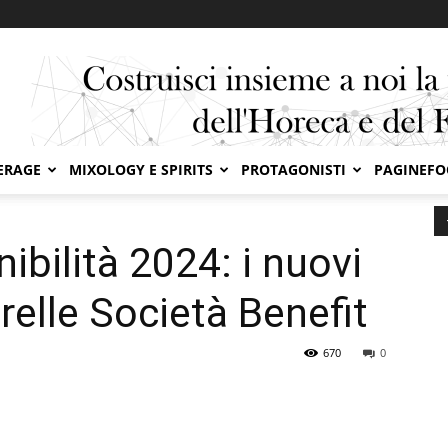
ERAGE
MIXOLOGY E SPIRITS
PROTAGONISTI
PAGINEF
bilità 2024: i nuovi traguardi di Ferrarelle Società Benefit
nibilità 2024: i nuovi
arelle Società Benefit
670
0