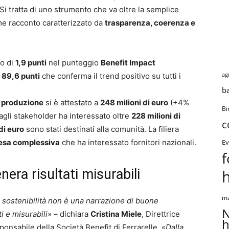
Si tratta di uno strumento che va oltre la semplice
e racconto caratterizzato da
trasparenza, coerenza e
to di
1,9 punti
nel punteggio
Benefit Impact
ag
i
89,6 punti
che conferma il trend positivo su tutti i
b
a produzione
si è attestato a
248 milioni di euro
(+4%
Bi
 agli stakeholder ha interessato oltre
228 milioni di
c
 di euro
sono stati destinati alla comunità. La filiera
esa complessiva
che ha interessato fornitori nazionali.
Ev
f
nera risultati misurabili
ma
sostenibilità non è una narrazione di buone
N
i e misurabili
» – dichiara
Cristina Miele
, Direttrice
h
nsabile della Società Benefit di Ferrarelle. «
Dalla