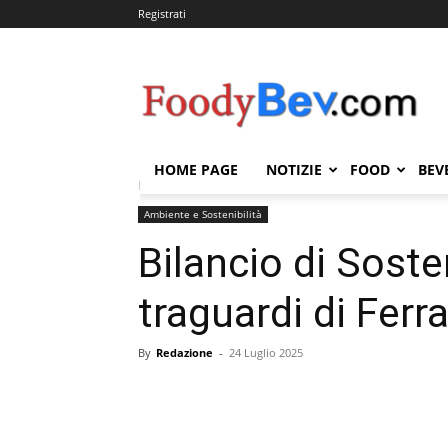
Registrati
FOODYBEV.COM
HOME PAGE
NOTIZIE
FOOD
BEV
Home
Ambiente e Sostenibilità
Bilancio di Sosteni
Ambiente e Sostenibilità
Bilancio di Soste
traguardi di Ferr
By
Redazione
-
24 Luglio 2025
Condividi