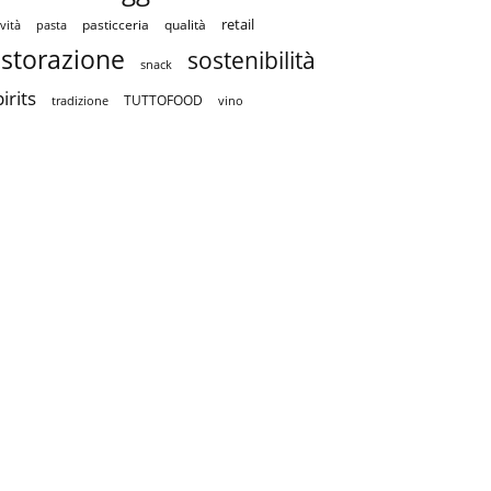
retail
pasticceria
qualità
vità
pasta
istorazione
sostenibilità
snack
irits
TUTTOFOOD
tradizione
vino