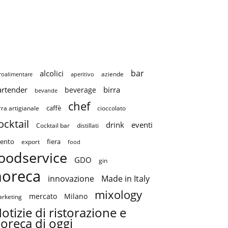
bar
alcolici
aziende
roalimentare
aperitivo
artender
birra
beverage
bevande
chef
caffè
cioccolato
rra artigianale
ocktail
drink
eventi
Cocktail bar
distillati
ento
fiera
export
food
oodservice
GDO
gin
horeca
innovazione
Made in Italy
mixology
mercato
Milano
rketing
otizie di ristorazione e
oreca di oggi