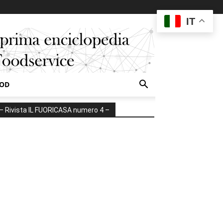
IT
OOD
– Rivista IL FUORICASA numero 4 –