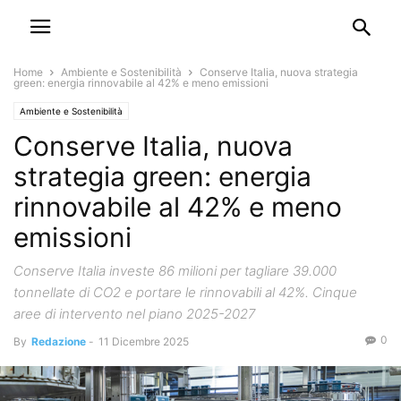
Home
Ambiente e Sostenibilità
Conserve Italia, nuova strategia
green: energia rinnovabile al 42% e meno emissioni
Ambiente e Sostenibilità
Conserve Italia, nuova
strategia green: energia
rinnovabile al 42% e meno
emissioni
Conserve Italia investe 86 milioni per tagliare 39.000
tonnellate di CO2 e portare le rinnovabili al 42%. Cinque
aree di intervento nel piano 2025-2027
0
By
Redazione
-
11 Dicembre 2025