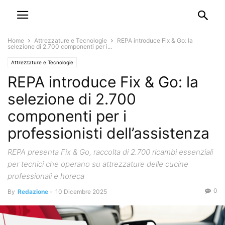
Home
Attrezzature e Tecnologie
REPA introduce Fix & Go: la
selezione di 2.700 componenti per i...
Attrezzature e Tecnologie
REPA introduce Fix & Go: la
selezione di 2.700
componenti per i
professionisti dell’assistenza
REPA presenta Fix & Go, raccolta di 2.700 ricambi essenziali
per tecnici che operano su attrezzature delle cucine
professionali e horeca
0
By
Redazione
-
10 Dicembre 2025