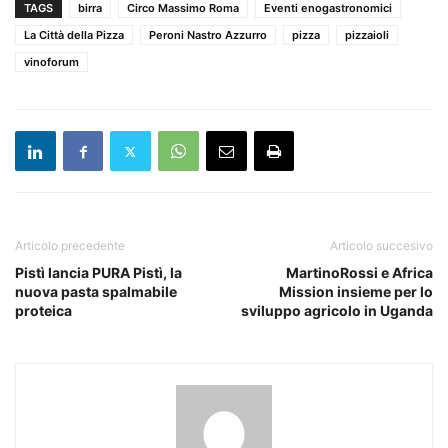
TAGS
birra
Circo Massimo Roma
Eventi enogastronomici
La Città della Pizza
Peroni Nastro Azzurro
pizza
pizzaioli
vinoforum
Articolo precedente
Articolo succesivo
Pistì lancia PURA Pistì, la
MartinoRossi e Africa
nuova pasta spalmabile
Mission insieme per lo
proteica
sviluppo agricolo in Uganda