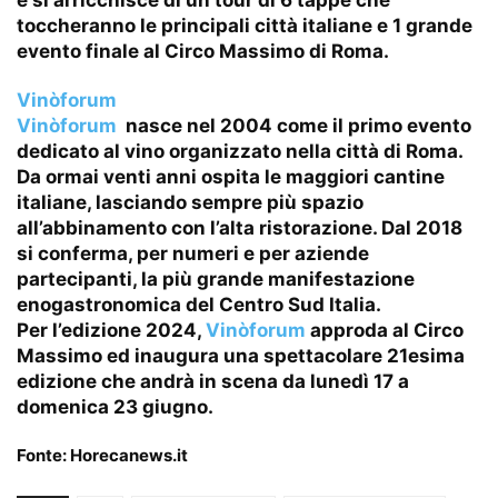
e si arricchisce di un tour di 6 tappe che
toccheranno le principali città italiane e 1 grande
evento finale al Circo Massimo di Roma.
Vinòforum
Vinòforum
nasce nel 2004 come il primo evento
dedicato al vino organizzato nella città di Roma.
Da ormai venti anni ospita le maggiori cantine
italiane, lasciando sempre più spazio
all’abbinamento con l’alta ristorazione. Dal 2018
si conferma, per numeri e per aziende
partecipanti, la più grande manifestazione
enogastronomica del Centro Sud Italia.
Per l’edizione 2024,
Vinòforum
approda al Circo
Massimo ed inaugura una spettacolare 21esima
edizione che andrà in scena da lunedì 17 a
domenica 23 giugno.
Fonte:
Horecanews.it