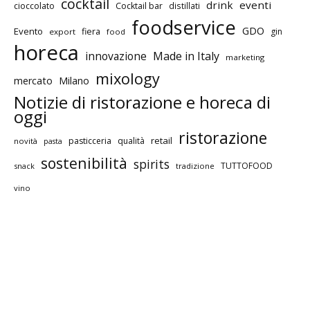
cocktail
drink
eventi
cioccolato
Cocktail bar
distillati
foodservice
GDO
Evento
fiera
gin
export
food
horeca
innovazione
Made in Italy
marketing
mixology
mercato
Milano
Notizie di ristorazione e horeca di
oggi
ristorazione
retail
pasticceria
qualità
novità
pasta
sostenibilità
spirits
TUTTOFOOD
snack
tradizione
vino