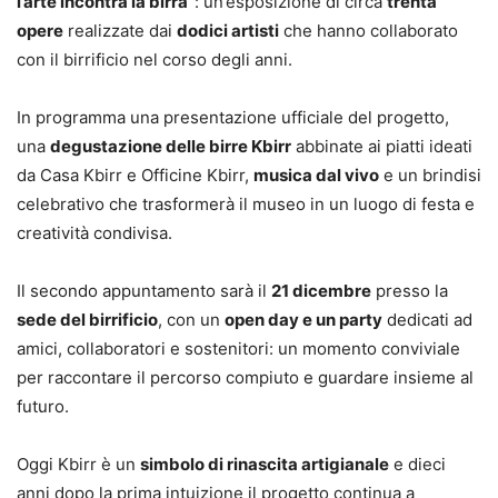
l’arte incontra la birra”
: un’esposizione di circa
trenta
opere
realizzate dai
dodici artisti
che hanno collaborato
con il birrificio nel corso degli anni.
In programma una presentazione ufficiale del progetto,
una
degustazione delle birre Kbirr
abbinate ai piatti ideati
da Casa Kbirr e Officine Kbirr,
musica dal vivo
e un brindisi
celebrativo che trasformerà il museo in un luogo di festa e
creatività condivisa.
Il secondo appuntamento sarà il
21 dicembre
presso la
sede del birrificio
, con un
open day e un party
dedicati ad
amici, collaboratori e sostenitori: un momento conviviale
per raccontare il percorso compiuto e guardare insieme al
futuro.
Oggi Kbirr è un
simbolo di rinascita artigianale
e dieci
anni dopo la prima intuizione il progetto continua a