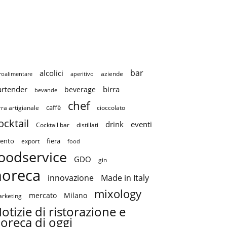
bar
alcolici
aziende
roalimentare
aperitivo
artender
birra
beverage
bevande
chef
caffè
cioccolato
rra artigianale
ocktail
drink
eventi
Cocktail bar
distillati
ento
fiera
export
food
oodservice
GDO
gin
horeca
innovazione
Made in Italy
mixology
mercato
Milano
rketing
otizie di ristorazione e
oreca di oggi