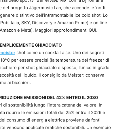
nista dello spot tv “Barrel AGEING” con la Dj romana
 del progetto Jägermusic Lab, che accende le ‘notti
 genere distintivo dell’intramontabile ice cold shot. Lo
 (Publitalia, SKY, Discovery e Amazon Prime) e on line
e, Amazon e Meta). Maggiori approfondimenti QUI.
SEMPLICEMENTE GHIACCIATO
meister
shot come un cocktail a sé. Uno dei segreti
 -18°C per essere precisi (la temperatura del freezer di
icchiere per shot ghiacciato e spesso, l’unico in grado
scosità del liquido. Il consiglio da Meister: conserva
me ai bicchieri.
RIDUZIONE EMISSIONI DEL 42% ENTRO IL 2030
di sostenibilità lungo l’intera catena del valore. In
ta ridurre le emissioni totali del 25% entro il 2026 e
del consumo di energia elettrica proviene da fonti
ndite vengono applicate pratiche sostenibili. Un esempio