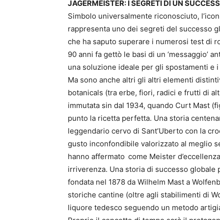
JÄGERMEISTER: I SEGRETI DI UN SUCCES
Simbolo universalmente riconosciuto, l’icon
rappresenta uno dei segreti del successo g
che ha saputo superare i numerosi test di ro
90 anni fa gettò le basi di un ‘messaggio’ an
una soluzione ideale per gli spostamenti e i 
Ma sono anche altri gli altri elementi distinti
botanicals (tra erbe, fiori, radici e frutti di 
immutata sin dal 1934, quando Curt Mast (fi
punto la ricetta perfetta. Una storia centenar
leggendario cervo di Sant’Uberto con la croc
gusto inconfondibile valorizzato al meglio s
hanno affermato
come Meister d’eccellenza, 
irriverenza. Una storia di successo globale p
fondata nel 1878 da Wilhelm Mast a Wolfenbü
storiche cantine (oltre agli stabilimenti di
liquore tedesco seguendo un metodo artigia