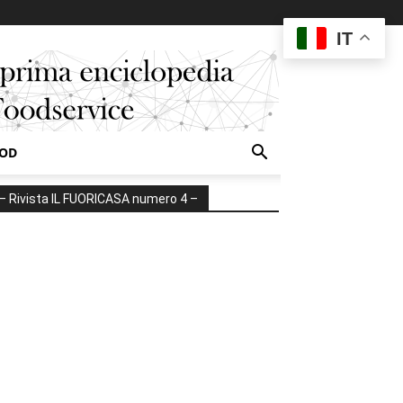
IT
OOD
– Rivista IL FUORICASA numero 4 –