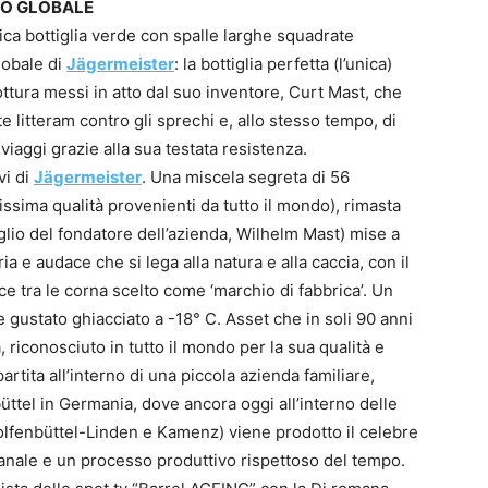
SO GLOBALE
ica bottiglia verde con spalle larghe squadrate
lobale di
Jägermeister
: la bottiglia perfetta (l’unica)
ttura messi in atto dal suo inventore, Curt Mast, che
te litteram contro gli sprechi e, allo stesso tempo, di
viaggi grazie alla sua testata resistenza.
vi di
Jägermeister
. Una miscela segreta di 56
altissima qualità provenienti da tutto il mondo), rimasta
glio del fondatore dell’azienda, Wilhelm Mast) mise a
ia e audace che si lega alla natura e alla caccia, con il
e tra le corna scelto come ‘marchio di fabbrica’. Un
e gustato ghiacciato a -18° C. Asset che in soli 90 anni
riconosciuto in tutto il mondo per la sua qualità e
artita all’interno di una piccola azienda familiare,
ttel in Germania, dove ancora oggi all’interno delle
 Wolfenbüttel-Linden e Kamenz) viene prodotto il celebre
nale e un processo produttivo rispettoso del tempo.