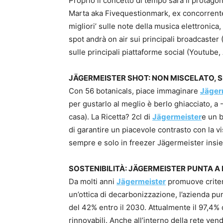
Proprio il concetto di tempo sarà il protago
Marta aka Fivequestionmark, ex concorrente
migliori’ sulle note della musica elettronica,
spot andrà on air sui principali broadcaster
sulle principali piattaforme social (Youtub
JÄGERMEISTER SHOT: NON MISCELATO, 
Con 56 botanicals, piace immaginare
Jäger
per gustarlo al meglio è berlo ghiacciato, a
casa). La Ricetta? 2cl di
Jägermeister
e un b
di garantire un piacevole contrasto con la vi
sempre e solo in freezer Jägermeister insie
SOSTENIBILITÀ: JÄGERMEISTER PUNTA A 
Da molti anni
Jägermeister
promuove criteri 
un’ottica di decarbonizzazione, l’azienda pun
del 42% entro il 2030. Attualmente il 97,4% 
rinnovabili. Anche all’interno della rete ve