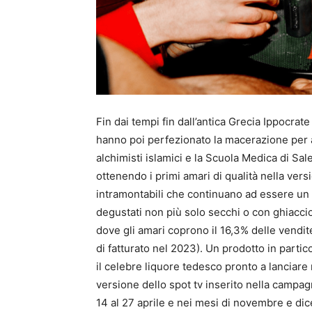
Fin dai tempi fin dall’antica Grecia Ippocrate
hanno poi perfezionato la macerazione per a
alchimisti islamici e la Scuola Medica di Sal
ottenendo i primi amari di qualità nella ver
intramontabili che continuano ad essere un m
degustati non più solo secchi o con ghiaccio
dove gli amari coprono il 16,3% delle vendite
di fatturato nel 2023). Un prodotto in parti
il celebre liquore tedesco pronto a lanciar
versione dello spot tv inserito nella campa
14 al 27 aprile e nei mesi di novembre e di