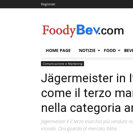
Registrati
FOODYBEV.COM
HOME PAGE
NOTIZIE
FOOD
BEV
Home
Comunicazione e Marketing
Jägermeister in
Comunicazione e Marketing
Jägermeister in I
come il terzo ma
nella categoria 
Jägermeister è il terzo marchio più venduto ne
mondo. Ora guarda al mercato Italia.