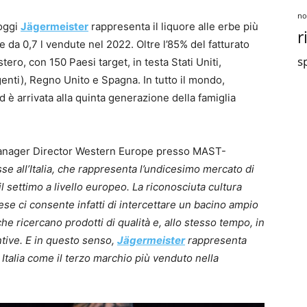
no
 oggi
Jägermeister
rappresenta il liquore alle erbe più
r
e da 0,7 l vendute nel 2022. Oltre l’85% del fatturato
sp
stero, con 150 Paesi target, in testa Stati Uniti,
nti), Regno Unito e Spagna. In tutto il mondo,
 è arrivata alla quinta generazione della famiglia
Manager Director Western Europe presso MAST-
e all’Italia, che rappresenta l’undicesimo mercato di
il settimo a livello europeo. La riconosciuta cultura
se ci consente infatti di intercettare un bacino ampio
e ricercano prodotti di qualità e, allo stesso tempo, in
ntive. E in questo senso,
Jägermeister
rappresenta
 Italia come il terzo marchio più venduto nella