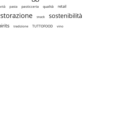
retail
pasticceria
qualità
vità
pasta
istorazione
sostenibilità
snack
irits
TUTTOFOOD
tradizione
vino