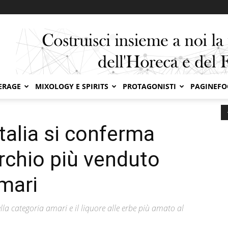
ERAGE
MIXOLOGY E SPIRITS
PROTAGONISTI
PAGINEF
 Italia si conferma come il terzo marchio più venduto nella...
talia si conferma
rchio più venduto
amari
lla categoria amari e il liquore alle erbe più amato al