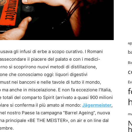
ag
 usava gli infusi di erbe a scopo curativo. I Romani
b
ssecondare il piacere del palato e con i medici-
Bi
erno si scoprirono nuovi metodi di distillazione,
c
sione che conosciamo oggi: liquori digestivi
ust nei banconi e nelle tavole di tutto il mondo,
Ev
f
 ma anche in miscelazione. E non fa eccezione l’Italia,
 totali del comparto Spirit (arrivato a quasi 900 milioni
colare si conferma il più amato al mondo:
Jägermeister
,
e nel nostro Paese la campagna “Barrel Ageing”, nuova
ma
gna principale «BE THE MEISTER», on air e on line dal
N
h
cembre.