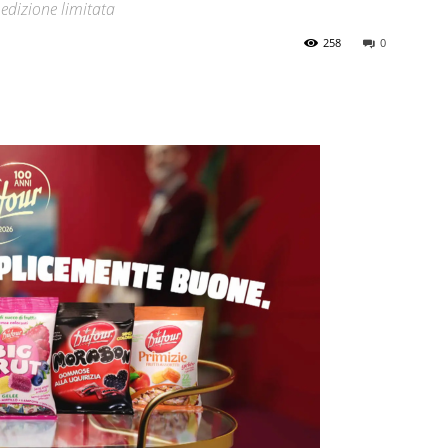
edizione limitata
258
0