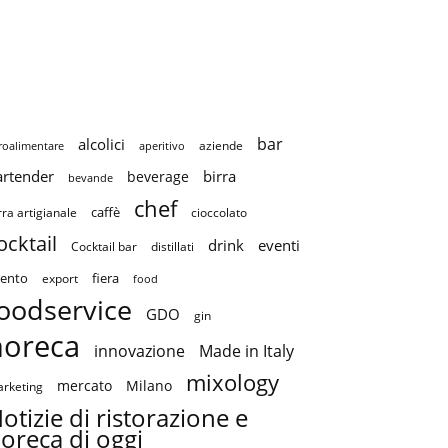
bar
alcolici
aziende
roalimentare
aperitivo
artender
birra
beverage
bevande
chef
caffè
cioccolato
rra artigianale
ocktail
drink
eventi
Cocktail bar
distillati
ento
fiera
export
food
oodservice
GDO
gin
horeca
innovazione
Made in Italy
mixology
mercato
Milano
rketing
otizie di ristorazione e
oreca di oggi