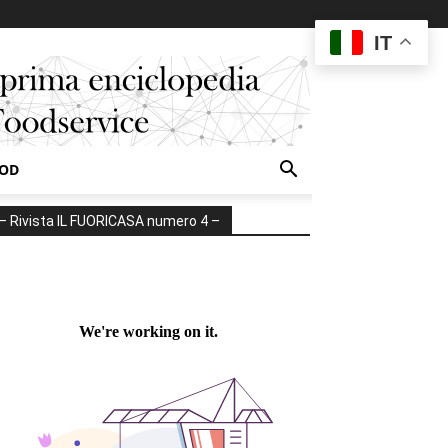
IT
OOD
– Rivista IL FUORICASA numero 4 –