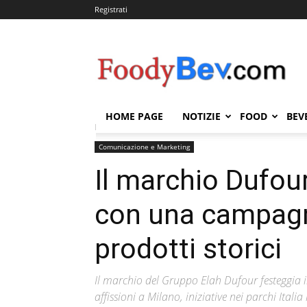
Registrati
FOODYBEV.COM
HOME PAGE
NOTIZIE
FOOD
BEV
Home
Comunicazione e Marketing
Il marchio Duf
Comunicazione e Marketing
Il marchio Dufou
con una campagn
prodotti storici
Il marchio del Gruppo Elah Dufour festeggia 
affissioni a Milano, iniziative nei parchi Itali