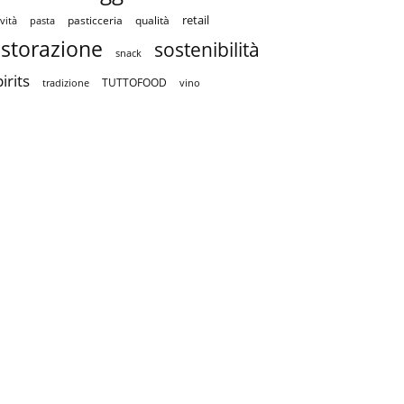
retail
pasticceria
qualità
vità
pasta
istorazione
sostenibilità
snack
irits
TUTTOFOOD
tradizione
vino