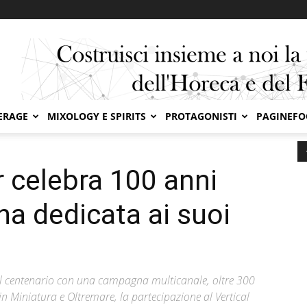
ERAGE
MIXOLOGY E SPIRITS
PROTAGONISTI
PAGINEF
our celebra 100 anni con una campagna dedicata ai suoi...
r celebra 100 anni
a dedicata ai suoi
il centenario con una campagna multicanale, oltre 300
a in Miniatura e Oltremare, la partecipazione al Vertical