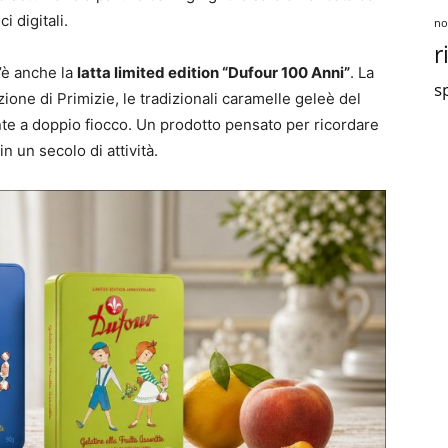
 digitali.
no
r
c’è anche la
latta limited edition “Dufour 100 Anni”
. La
sp
one di Primizie, le tradizionali caramelle geleè del
nte a doppio fiocco. Un prodotto pensato per ricordare
n un secolo di attività.