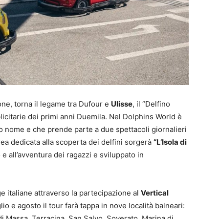
cione, torna il legame tra Dufour e
Ulisse
, il “Delfino
citarie dei primi anni Duemila. Nel Dolphins World è
 nome e che prende parte a due spettacoli giornalieri
area dedicata alla scoperta dei delfini sorgerà
“L’Isola di
e all’avventura dei ragazzi e sviluppato in
e italiane attraverso la partecipazione al
Vertical
glio e agosto il tour farà tappa in nove località balneari:
di Massa, Terracina, San Salvo, Soverato, Marina di