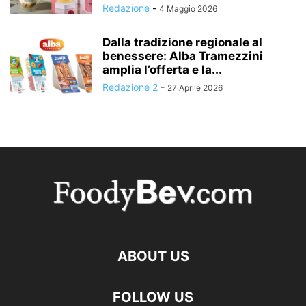
Redazione
-
4 Maggio 2026
Dalla tradizione regionale al
benessere: Alba Tramezzini
amplia l’offerta e la...
Redazione 2
-
27 Aprile 2026
ABOUT US
FOLLOW US