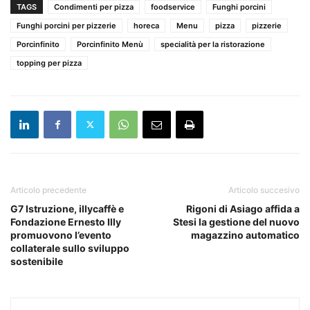
TAGS
Condimenti per pizza
foodservice
Funghi porcini
Funghi porcini per pizzerie
horeca
Menu
pizza
pizzerie
Porcinfinito
Porcinfinito Menù
specialità per la ristorazione
topping per pizza
Articolo precedente
Articolo succesivo
G7 Istruzione, illycaffè e
Rigoni di Asiago affida a
Fondazione Ernesto Illy
Stesi la gestione del nuovo
promuovono l’evento
magazzino automatico
collaterale sullo sviluppo
sostenibile