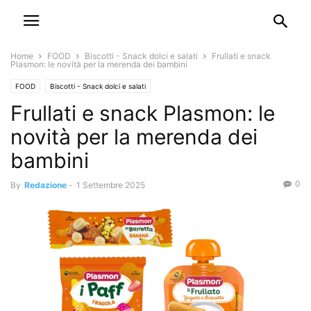
Home
FOOD
Biscotti - Snack dolci e salati
Frullati e snack
Plasmon: le novità per la merenda dei bambini
FOOD
Biscotti - Snack dolci e salati
Frullati e snack Plasmon: le
novità per la merenda dei
bambini
0
By
Redazione
-
1 Settembre 2025