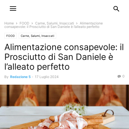
Home
FOOD
Carne, Salumi, Insaccati
Alimentazione
consapevole: il Prosciutto di San Daniele è l’alleato perfetto
FOOD
Carne, Salumi, Insaccati
Alimentazione consapevole: il
Prosciutto di San Daniele è
l’alleato perfetto
0
By
Redazione 5
-
17 Luglio 2024