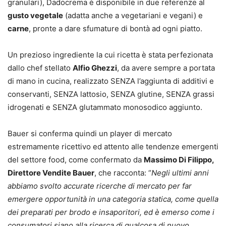
granulari), Dadocrema è disponibile in due referenze al
gusto vegetale
(adatta anche a vegetariani e vegani) e
carne
, pronte a dare sfumature di bontà ad ogni piatto.
Un prezioso ingrediente la cui ricetta è stata perfezionata
dallo chef stellato
Alfio Ghezzi
, da avere sempre a portata
di mano in cucina, realizzato SENZA l’aggiunta di additivi e
conservanti, SENZA lattosio, SENZA glutine, SENZA grassi
idrogenati e SENZA glutammato monosodico aggiunto.
Bauer si conferma quindi un player di mercato
estremamente ricettivo ed attento alle tendenze emergenti
del settore food, come confermato da
Massimo Di Filippo,
Direttore Vendite Bauer
, che racconta: ‘’
Negli ultimi anni
abbiamo svolto accurate ricerche di mercato per far
emergere opportunità in una categoria statica, come quella
dei preparati per brodo e insaporitori, ed è emerso come i
consumatori siano alla ricerca di qualcosa di nuovo,