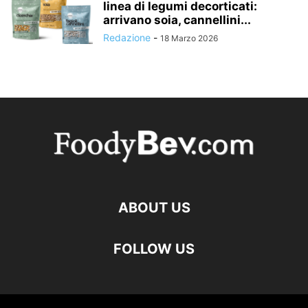
linea di legumi decorticati:
arrivano soia, cannellini...
Redazione
-
18 Marzo 2026
ABOUT US
FOLLOW US