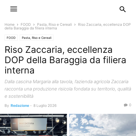
Home
FOOD
Pasta, Riso e Cereali
Riso Zaccaria, eccellenza DOP
della Baraggia da filiera interna
FOOD
Pasta, Riso e Cereali
Riso Zaccaria, eccellenza
DOP della Baraggia da filiera
interna
Dalla cascina Margaria alla tavola, l’azienda agricola Zaccaria
racconta una produzione risicola fondata su territorio, qualità
e sostenibilità
0
By
Redazione
-
8 Luglio 2026