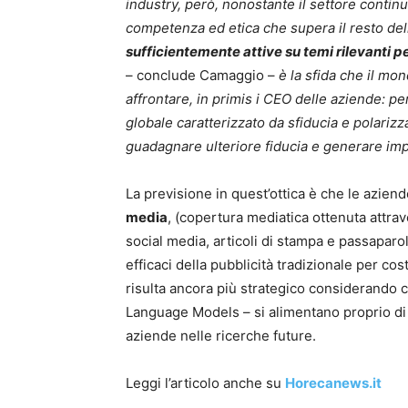
industry, però, nonostante il settore contin
competenza ed etica che supera il resto del
sufficientemente attive su temi rilevanti pe
– conclude Camaggio –
è la sfida che il mo
affrontare, in primis i CEO delle aziende: pe
globale caratterizzato da sfiducia e polari
guadagnare ulteriore fiducia e generare impa
La previsione in quest’ottica è che le azie
media
, (copertura mediatica ottenuta attra
social media, articoli di stampa e passapar
efficaci della pubblicità tradizionale per co
risulta ancora più strategico considerando ch
Language Models – si alimentano proprio di q
aziende nelle ricerche future.
Leggi l’articolo anche su
Horecanews.it