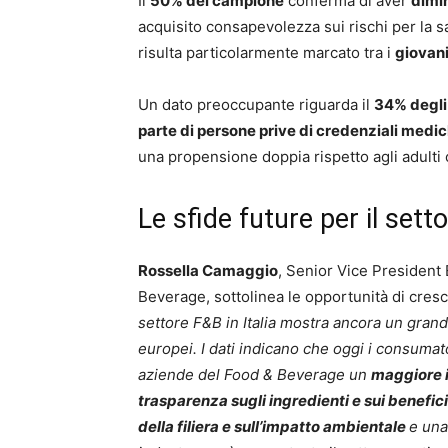
Il
50% del campione
conferma di aver
dimin
acquisito consapevolezza sui rischi per la s
risulta particolarmente marcato tra i
giovani
Un dato preoccupante riguarda il
34% degli 
parte di persone prive di credenziali medi
una propensione doppia rispetto agli adulti
Le sfide future per il sett
Rossella Camaggio
, Senior Vice President 
Beverage, sottolinea le opportunità di cresc
settore F&B in Italia mostra ancora un grand
europei. I dati indicano che oggi i consumat
aziende del Food & Beverage un
maggiore i
trasparenza sugli ingredienti e sui benefici
della filiera e sull’impatto ambientale
e un