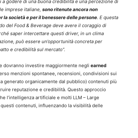
ui a godere di una buona credibilità e una percezione di
le imprese italiane,
sono ritenute ancora non
r la società e per il benessere delle persone
. E questa
ndo del Food & Beverage deve avere il coraggio di
rché saper intercettare questi driver, in un clima
zzazione, può essere un’opportunità concreta per
tto e credibilità sul mercato”.
nde dovranno investire maggiormente negli
earned
verso menzioni spontanee, recensioni, condivisioni sui
ola generato organicamente dal pubblico) contenuti più
struire reputazione e credibilità. Questo approccio
e l’intelligenza artificiale e molti LLM – Large
uesti contenuti, influenzando la visibilità delle