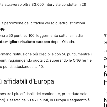
ute attraverso oltre 33.000 interviste condotte in 28
 la percezione dei cittadini verso quattro istituzioni
NG
.
ag
iziona a 50 punti su 100, leggermente sotto la media
do migliore risultato europeo
dopo l’Olanda.
b
Bi
mano l’istituzione più credibile con 56 punti, mentre i
c
4 punti raggiungendo quota 52, superando le ONG ferme
ue punti, attestandosi a 40.
Ev
f
ù affidabili d’Europa
ma
loca tra i più affidabili del continente, preceduto solo
N
nti). Passato da 69 a 71 punti, in Europa il segmento è
h