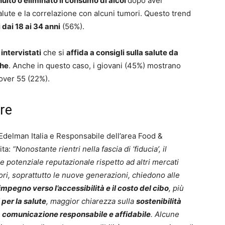
uito o eliminato il consumo di alcol
dopo aver
alute e la correlazione con alcuni tumori. Questo trend
 dai 18 ai 34 anni
(56%).
intervistati
che si
affida a consigli sulla salute da
che
. Anche in questo caso, i giovani (45%) mostrano
 over 55 (22%).
ore
Edelman Italia e Responsabile dell’area Food &
ita:
“Nonostante rientri nella fascia di ‘fiducia’, il
e potenziale reputazionale rispetto ad altri mercati
ori, soprattutto le nuove generazioni, chiedono alle
mpegno verso l’accessibilità e il costo del cibo
, più
 per la salute
, maggior chiarezza sulla
sostenibilità
a
comunicazione responsabile e affidabile
. Alcune