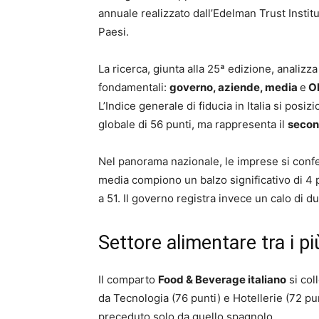
annuale realizzato dall’Edelman Trust Instit
Paesi.
La ricerca, giunta alla 25ª edizione, analizza
fondamentali:
governo, aziende, media
e
O
L’Indice generale di fiducia in Italia si pos
globale di 56 punti, ma rappresenta il
secon
Nel panorama nazionale, le imprese si confer
media compiono un balzo significativo di 
a 51. Il governo registra invece un calo di d
Settore alimentare tra i pi
Il comparto
Food & Beverage italiano
si col
da Tecnologia (76 punti) e Hotellerie (72 pu
preceduto solo da quello spagnolo.