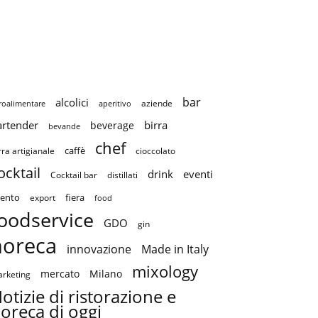
bar
alcolici
aziende
roalimentare
aperitivo
artender
birra
beverage
bevande
chef
caffè
cioccolato
rra artigianale
ocktail
drink
eventi
Cocktail bar
distillati
ento
fiera
export
food
oodservice
GDO
gin
horeca
innovazione
Made in Italy
mixology
mercato
Milano
rketing
otizie di ristorazione e
oreca di oggi