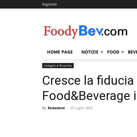
Registrati
FOODYBEV.COM
HOME PAGE
NOTIZIE
FOOD
BEV
Home
Indagini e Ricerche
Cresce la fiducia nel se
Indagini e Ricerche
Cresce la fiducia
Food&Beverage in
By
Redazione
-
25 Luglio 2025
Condividi