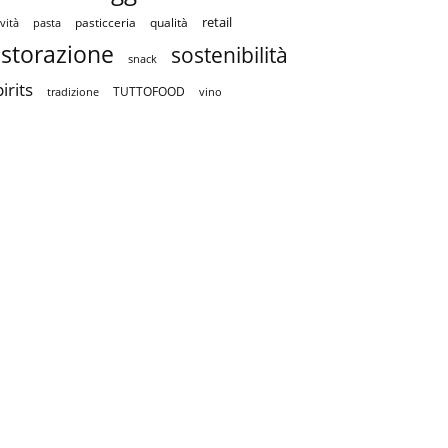
retail
pasticceria
qualità
vità
pasta
istorazione
sostenibilità
snack
irits
TUTTOFOOD
tradizione
vino