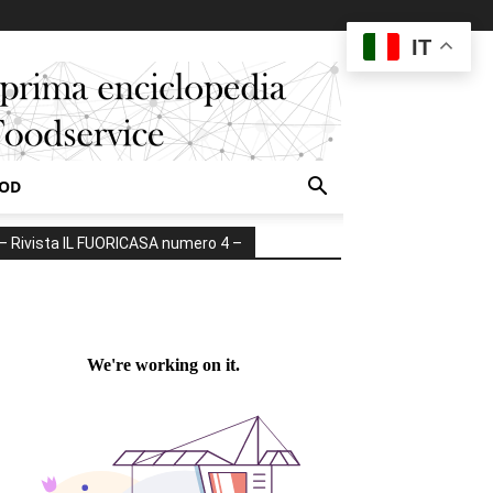
IT
OOD
– Rivista IL FUORICASA numero 4 –