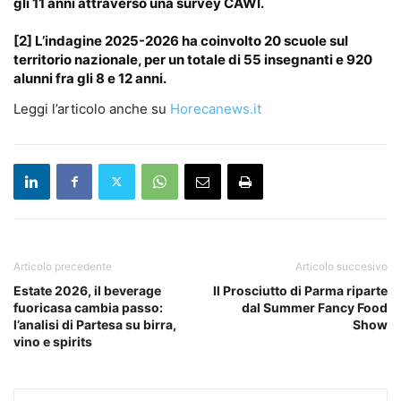
gli 11 anni
attraverso una survey
CAWI
.
[2]
L’indagine 2025-2026 ha coinvolto
20 scuole
sul
territorio nazionale, per un totale di
55 insegnanti
e
920
alunni fra gli 8 e 12 anni
.
Leggi l’articolo anche su
Horecanews.it
Articolo precedente
Articolo succesivo
Estate 2026, il beverage
Il Prosciutto di Parma riparte
fuoricasa cambia passo:
dal Summer Fancy Food
l’analisi di Partesa su birra,
Show
vino e spirits