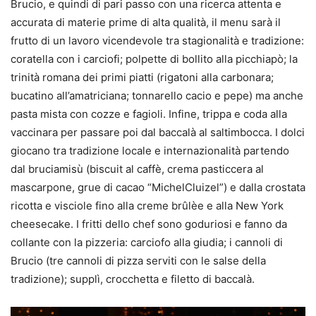
Brucio, e quindi di pari passo con una ricerca attenta e
accurata di materie prime di alta qualità, il menu sarà il
frutto di un lavoro vicendevole tra stagionalità e tradizione:
coratella con i carciofi; polpette di bollito alla picchiapò; la
trinità romana dei primi piatti (rigatoni alla carbonara;
bucatino all’amatriciana; tonnarello cacio e pepe) ma anche
pasta mista con cozze e fagioli. Infine, trippa e coda alla
vaccinara per passare poi dal baccalà al saltimbocca. I dolci
giocano tra tradizione locale e internazionalità partendo
dal bruciamisù (biscuit al caffè, crema pasticcera al
mascarpone, grue di cacao “MichelCluizel”) e dalla crostata
ricotta e visciole fino alla creme brûlèe e alla New York
cheesecake. I fritti dello chef sono goduriosi e fanno da
collante con la pizzeria: carciofo alla giudia; i cannoli di
Brucio (tre cannoli di pizza serviti con le salse della
tradizione); supplì, crocchetta e filetto di baccalà.