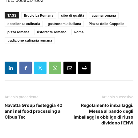
TEL. 0689024862
TAGS
Brucio La Romana
cibo di qualità
cucina romana
eccellenza culinaria
gastronomia italiana
Piazza delle Coppelle
pizza romana
ristorante romano
Roma
tradizione culinaria romana
Articolo precedente
Articolo succesivo
Navatta Group festeggia 40
Regolamento imballaggi.
anni nel food processing a
Messa al bando degli
Cibus Tec
imballaggi e obbligo di riuso
dividono l’ENVI