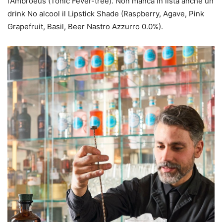
l’Ambroeus (Tonic Fever-tree). Non manca in lista anche un
drink No alcool il Lipstick Shade (Raspberry, Agave, Pink
Grapefruit, Basil, Beer Nastro Azzurro 0.0%).