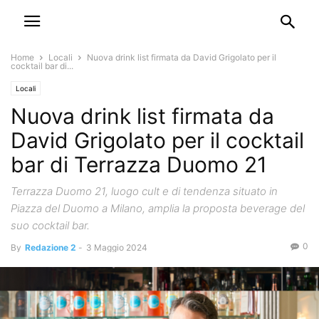
Home
Locali
Nuova drink list firmata da David Grigolato per il
cocktail bar di...
Locali
Nuova drink list firmata da
David Grigolato per il cocktail
bar di Terrazza Duomo 21
Terrazza Duomo 21, luogo cult e di tendenza situato in
Piazza del Duomo a Milano, amplia la proposta beverage del
suo cocktail bar.
0
By
Redazione 2
-
3 Maggio 2024