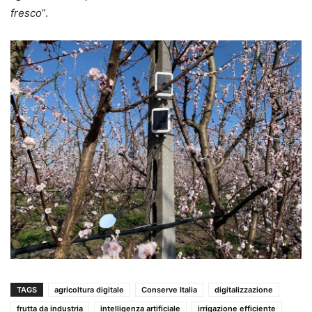
fresco
”.
TAGS
agricoltura digitale
Conserve Italia
digitalizzazione
frutta da industria
intelligenza artificiale
irrigazione efficiente