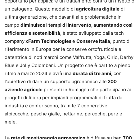
opportuno per applicare un trattamento contro un insetto o
un patogeno. Questo modello di
agricoltura digitale
di
ultima generazione, che davanti alle problematiche in
campo
diminuisce i tempi di intervento, aumentando così
efficienza e sostenibilità
, è stato sviluppato dalla tech
company
xFarm Technologies
e
Conserve Italia
, punto di
riferimento in Europa per le conserve ortofrutticole e
detentrice di noti marchi come Valfrutta, Yoga, Cirio, Derby
Blue e Jolly Colombani. Un progetto che è partito a pieno
ritmo a marzo 2024 e avrà una
durata di tre anni
, con
l’obiettivo di dare un supporto agronomico alle
200
aziende agricole
presenti in Romagna che partecipano ai
progetti di filiera per impianti programmati di frutta da
industria e conferiscono, tramite 7 cooperative,
albicocche, pesche gialle, nettarine, percoche, pere e
mele.
La
rete di monitoraggio agronomico
è diffusa su ben
700