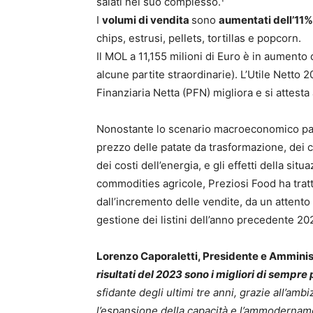
salati nel suo complesso.¹
I
volumi di vendita
sono
aumentati dell’11%
chips, estrusi, pellets, tortillas e popcorn.
Il MOL a 11,155 milioni di Euro è in aumento 
alcune partite straordinarie). L’Utile Netto 
Finanziaria Netta (PFN) migliora e si attesta 
Nonostante lo scenario macroeconomico part
prezzo delle patate da trasformazione, dei co
dei costi dell’energia, e gli effetti della situ
commodities agricole, Preziosi Food ha tratto
dall’incremento delle vendite, da un attento c
gestione dei listini dell’anno precedente 20
Lorenzo Caporaletti, Presidente e Amminis
risultati del 2023 sono i migliori di sempre
sfidante degli ultimi tre anni, grazie all’a
l’espansione della capacità e l’ammodernamen