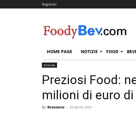
Registrati
FOODYBEV.COM
HOME PAGE
NOTIZIE
FOOD
BEV
Home
Aziende
Preziosi Food: nel 2023 raggiunti 86
Aziende
Preziosi Food: ne
milioni di euro di
By
Redazione
-
29 Aprile 2024
Condividi