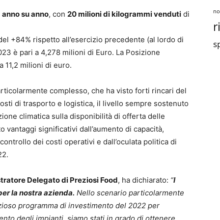
no
anno su anno
, con
20 milioni di kilogrammi venduti
di
r
del +84% rispetto all’esercizio precedente (al lordo di
sp
2023 è pari a 4,278 milioni di Euro. La Posizione
a 11,2 milioni di euro.
icolarmente complesso, che ha visto forti rincari del
sti di trasporto e logistica, il livello sempre sostenuto
azione climatica sulla disponibilità di offerta delle
 vantaggi significativi dall’aumento di capacità,
ontrollo dei costi operativi e dall’oculata politica di
22.
tratore Delegato di Preziosi Food
, ha dichiarato:
“
I
 per la nostra azienda.
Nello scenario particolarmente
mbizioso programma di investimento del 2022 per
to degli impianti, siamo stati in grado di ottenere