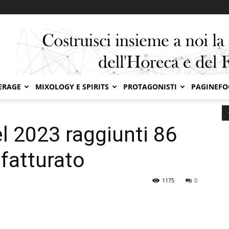
ERAGE
MIXOLOGY E SPIRITS
PROTAGONISTI
PAGINEF
 milioni di euro di fatturato
l 2023 raggiunti 86
 fatturato
1175
0