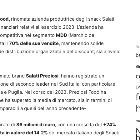
Food,
rinomata azienda produttrice degli snack Salati
anziari relativi all’esercizio 2023. L’azienda ha
 competitiva nel segmento
MDD
(Marchio del
ta il
70% delle sue vendite
, mantenendo solide
ag
de distribuzione organizzata e del discount, sia a livello
b
Bi
c
nomato brand
Salati Preziosi
, hanno registrato un
ne di secondo leader nel Sud Italia, con particolare
Ev
lia e Puglia. Nel corso del 2023, Preziosi Food ha
f
e ha superato la media di mercato, sia in termini di
mparabili a quelli dell’anno precedente-
ma
urato di
86 milioni di euro
, con una crescita del
+24%
N
ta in valore del 14,2%
del mercato italiano degli Snack
h