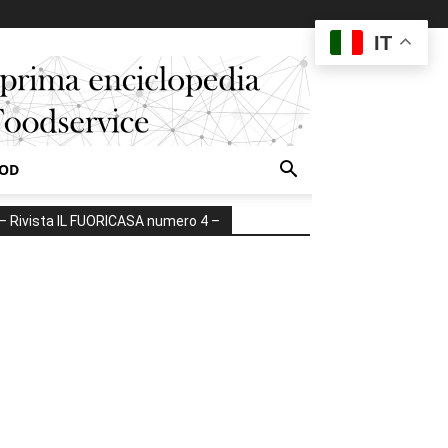
IT
OOD
– Rivista IL FUORICASA numero 4 –