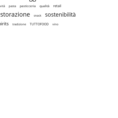
retail
pasticceria
qualità
vità
pasta
istorazione
sostenibilità
snack
irits
TUTTOFOOD
tradizione
vino