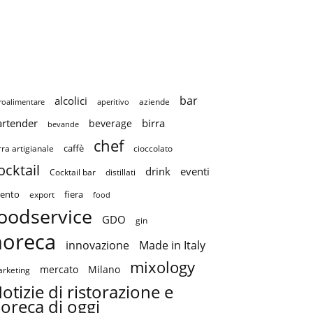
bar
alcolici
aziende
roalimentare
aperitivo
artender
birra
beverage
bevande
chef
caffè
cioccolato
rra artigianale
ocktail
drink
eventi
Cocktail bar
distillati
ento
fiera
export
food
oodservice
GDO
gin
horeca
innovazione
Made in Italy
mixology
mercato
Milano
rketing
otizie di ristorazione e
oreca di oggi