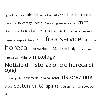
bar
alcolici
bartender
aziende
agroalimentare
aperitivo
chef
birra
beverage
caffè
bevande
Birra artigianale
cocktail
drink
eventi
cioccolato
Cocktail bar
distillati
foodservice
GDO
Evento
fiera
gin
export
food
horeca
innovazione
Made in Italy
marketing
mixology
mercato
Milano
Notizie di ristorazione e horeca di
oggi
ristorazione
retail
pasticceria
qualità
novità
pasta
sostenibilità
spirits
TUTTOFOOD
snack
tradizione
vino