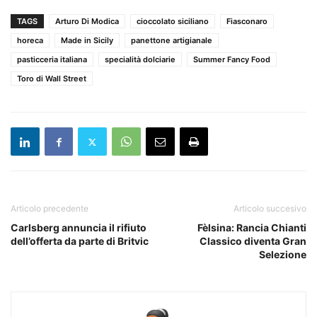
TAGS
Arturo Di Modica
cioccolato siciliano
Fiasconaro
horeca
Made in Sicily
panettone artigianale
pasticceria italiana
specialità dolciarie
Summer Fancy Food
Toro di Wall Street
Articolo precedente
Articolo succesivo
Carlsberg annuncia il rifiuto
Fèlsina: Rancia Chianti
dell’offerta da parte di Britvic
Classico diventa Gran
Selezione