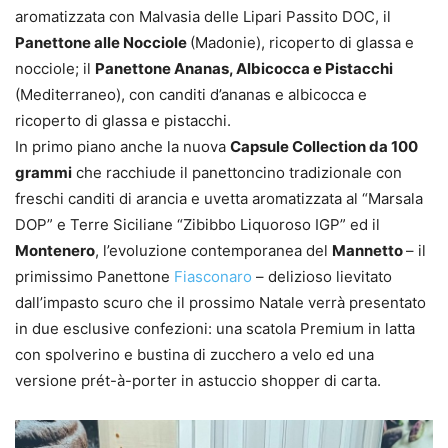
aromatizzata con Malvasia delle Lipari Passito DOC, il
Panettone alle Nocciole
(Madonie), ricoperto di glassa e
nocciole; il
Panettone Ananas, Albicocca e Pistacchi
(Mediterraneo), con canditi d’ananas e albicocca e
ricoperto di glassa e pistacchi.
In primo piano anche la nuova
Capsule Collection da 100
grammi
che racchiude il panettoncino tradizionale con
freschi canditi di arancia e uvetta aromatizzata al “Marsala
DOP” e Terre Siciliane “Zibibbo Liquoroso IGP” ed il
Montenero
, l’evoluzione contemporanea del
Mannetto
– il
primissimo Panettone
Fiasconaro
– delizioso lievitato
dall’impasto scuro che il prossimo Natale verrà presentato
in due esclusive confezioni: una scatola Premium in latta
con spolverino e bustina di zucchero a velo ed una
versione prét-à-porter in astuccio shopper di carta.