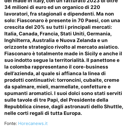
del made in Italy, con un fatturato 2023 di oltre
34 milioni di euro ed un organico di 220
lavoratori, fra stagionali e dipendenti. Ma non
solo: Fiasconaro è presente in 70 Paesi, con una
crescita del 20% su tutti i principali mercati:
Italia, Canada, Francia, Stati Uniti, Germania,
Inghilterra, Australia e Nuova Zelanda e un
orizzonte strategico rivolto al mercato asiatico.
Fiasconaro è totalmente made in Sicily e anche il
suo indotto segue la territorialità. Il panettone e
la colomba rappresentano il core-business
dell’azienda, al quale si affianca la linea di
prodotti continuativi: torroncini, cubaite, creme
da spalmare, mieli, marmellate, confetture e
spumanti aromatici. I suoi dolci sono stati serviti
sulle tavole di tre Papi, del Presidente della
Repubblica cinese, dagli astronauti dello Shuttle,
nelle corti regali di tutta Europa.
Fonte:
Horecanews.it