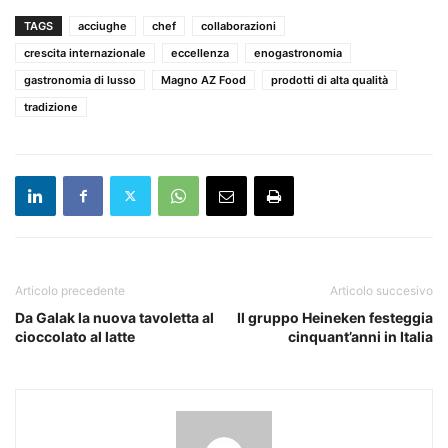
TAGS
acciughe
chef
collaborazioni
crescita internazionale
eccellenza
enogastronomia
gastronomia di lusso
Magno AZ Food
prodotti di alta qualità
tradizione
Articolo precedente
Articolo succesivo
Da Galak la nuova tavoletta al
Il gruppo Heineken festeggia
cioccolato al latte
cinquant’anni in Italia