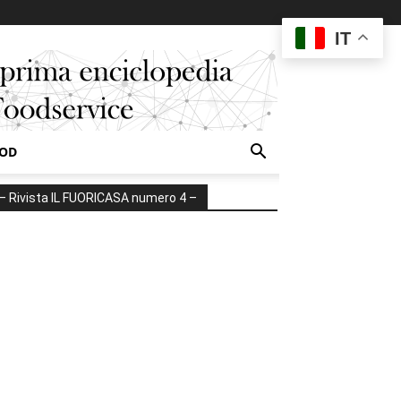
IT
OOD
– Rivista IL FUORICASA numero 4 –