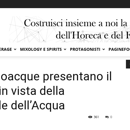
ERAGE
MIXOLOGY E SPIRITS
PROTAGONISTI
PAGINEF
il progetto OX-ICE in vista della Giornata...
oacque presentano il
n vista della
e dell’Acqua
361
0