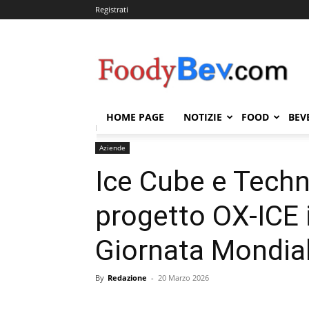
Registrati
FOODYBEV.COM
HOME PAGE
NOTIZIE
FOOD
BEV
Home
Aziende
Ice Cube e Technoacque presentano 
Aziende
Ice Cube e Techn
progetto OX-ICE i
Giornata Mondial
By
Redazione
-
20 Marzo 2026