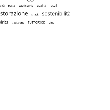
retail
pasticceria
qualità
vità
pasta
istorazione
sostenibilità
snack
irits
TUTTOFOOD
tradizione
vino