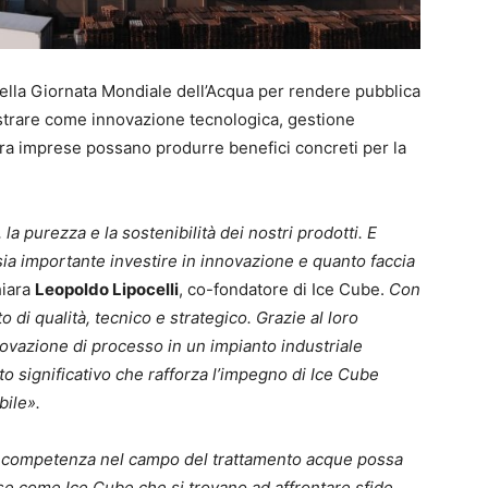
ella Giornata Mondiale dell’Acqua per rendere pubblica
ostrare come innovazione tecnologica, gestione
 tra imprese possano produrre benefici concreti per la
la purezza e la sostenibilità dei nostri prodotti. E
ia importante investire in innovazione e quanto faccia
hiara
Leopoldo Lipocelli
, co-fondatore di Ice Cube.
Con
di qualità, tecnico e strategico. Grazie al loro
novazione di processo in un impianto industriale
tato significativo che rafforza l’impegno di Ice Cube
ile».
e competenza nel campo del trattamento acque possa
ose come Ice Cube che si trovano ad affrontare sfide