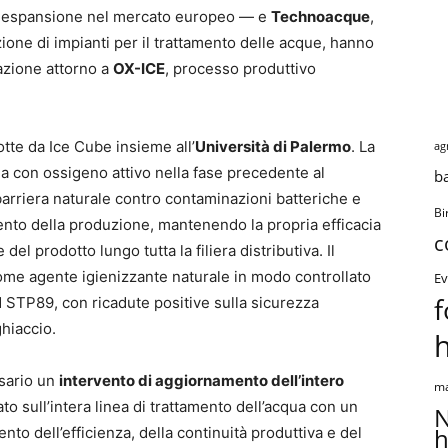
in espansione nel mercato europeo — e
Technoacque
,
zione di impianti per il trattamento delle acque, hanno
razione attorno a
OX-ICE
, processo produttivo
otte da Ice Cube insieme all’
Università di Palermo
. La
ag
ua con ossigeno attivo nella fase precedente al
b
barriera naturale contro contaminazioni batteriche e
Bi
mento della produzione, mantenendo la propria efficacia
c
l prodotto lungo tutta la filiera distributiva. Il
come agente igienizzante naturale in modo controllato
Ev
f
 STP89, con ricadute positive sulla sicurezza
ghiaccio.
sario un
intervento di aggiornamento dell’intero
ma
o sull’intera linea di trattamento dell’acqua con un
N
h
nto dell’efficienza, della continuità produttiva e del