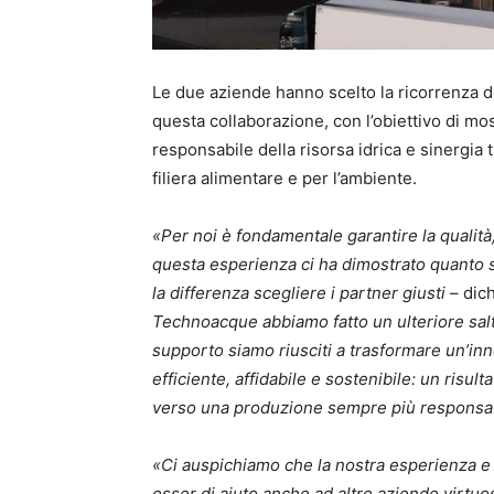
Le due aziende hanno scelto la ricorrenza d
questa collaborazione, con l’obiettivo di m
responsabile della risorsa idrica e sinergia
filiera alimentare e per l’ambiente.
«Per noi è fondamentale garantire la qualità, 
questa esperienza ci ha dimostrato quanto s
la differenza scegliere i partner giusti
– dic
Technoacque abbiamo fatto un ulteriore salto 
supporto siamo riusciti a trasformare un’in
efficiente, affidabile e sostenibile: un risul
verso una produzione sempre più responsab
«Ci auspichiamo che la nostra esperienza 
esser di aiuto anche ad altre aziende virtu