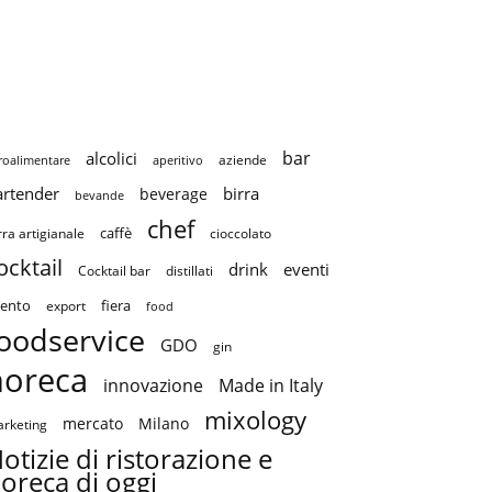
bar
alcolici
aziende
roalimentare
aperitivo
artender
birra
beverage
bevande
chef
caffè
cioccolato
rra artigianale
ocktail
drink
eventi
Cocktail bar
distillati
ento
fiera
export
food
oodservice
GDO
gin
horeca
innovazione
Made in Italy
mixology
mercato
Milano
rketing
otizie di ristorazione e
oreca di oggi