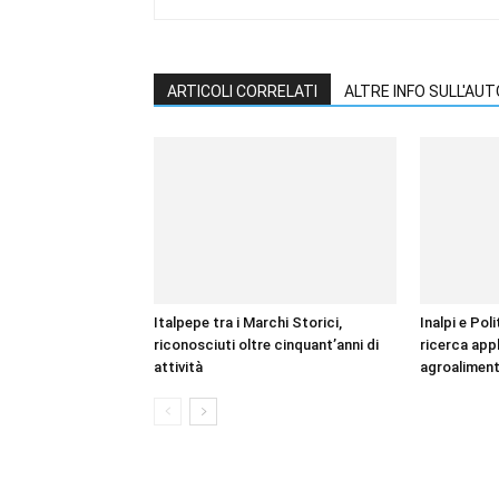
ARTICOLI CORRELATI
ALTRE INFO SULL'AU
Italpepe tra i Marchi Storici,
Inalpi e Pol
riconosciuti oltre cinquant’anni di
ricerca appl
attività
agroaliment