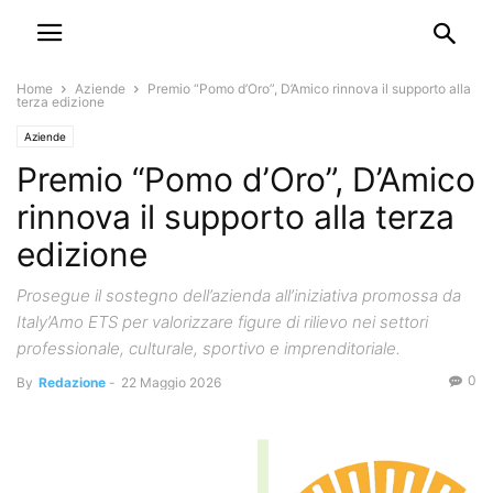
Home
Aziende
Premio “Pomo d’Oro”, D’Amico rinnova il supporto alla
terza edizione
Aziende
Premio “Pomo d’Oro”, D’Amico
rinnova il supporto alla terza
edizione
Prosegue il sostegno dell’azienda all’iniziativa promossa da
Italy’Amo ETS per valorizzare figure di rilievo nei settori
professionale, culturale, sportivo e imprenditoriale.
0
By
Redazione
-
22 Maggio 2026