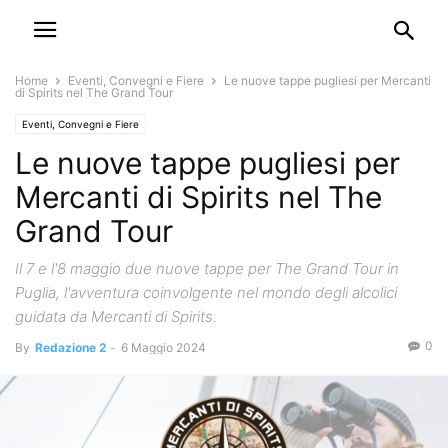
Home
Eventi, Convegni e Fiere
Le nuove tappe pugliesi per Mercanti
di Spirits nel The Grand Tour
Eventi, Convegni e Fiere
Le nuove tappe pugliesi per
Mercanti di Spirits nel The
Grand Tour
Il 7 e l'8 maggio due nuove tappe per The Grand Tour in
Puglia, l'avventura coinvolgente nel mondo degli alcolici
guidata da Mercanti di Spirits.
0
By
Redazione 2
-
6 Maggio 2024