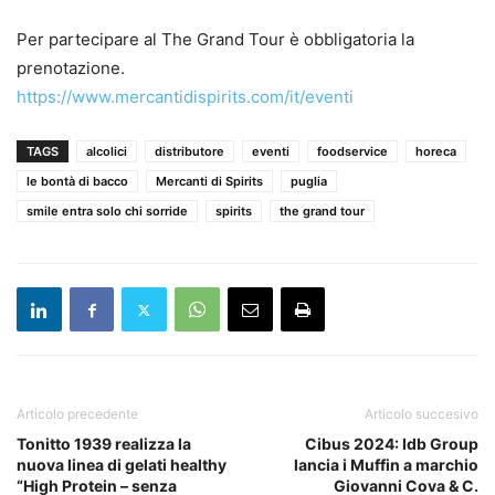
Per partecipare al The Grand Tour è obbligatoria la
prenotazione.
https://www.mercantidispirits.com/it/eventi
TAGS
alcolici
distributore
eventi
foodservice
horeca
le bontà di bacco
Mercanti di Spirits
puglia
smile entra solo chi sorride
spirits
the grand tour
Articolo precedente
Articolo succesivo
Tonitto 1939 realizza la
Cibus 2024: Idb Group
nuova linea di gelati healthy
lancia i Muffin a marchio
“High Protein – senza
Giovanni Cova & C.