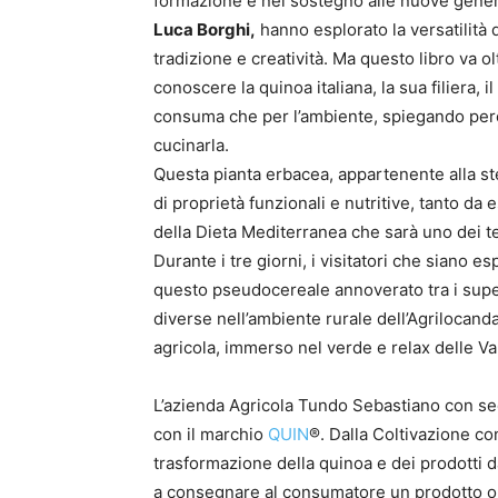
formazione e nel sostegno alle nuove generaz
Luca Borghi,
hanno esplorato la versatilità 
tradizione e creatività. Ma questo libro va ol
conoscere la quinoa italiana, la sua filiera, il
consuma che per l’ambiente, spiegando perc
cucinarla.
Questa pianta erbacea, appartenente alla st
di proprietà funzionali e nutritive, tanto d
della Dieta Mediterranea che sarà uno dei t
Durante i tre giorni, i visitatori che siano e
questo pseudocereale annoverato tra i supe
diverse nell’ambiente rurale dell’Agrilocand
agricola, immerso nel verde e relax delle Val
L’azienda Agricola Tundo Sebastiano con sede
con il marchio
QUIN
®. Dalla Coltivazione con
trasformazione della quinoa e dei prodotti 
a consegnare al consumatore un prodotto orgo