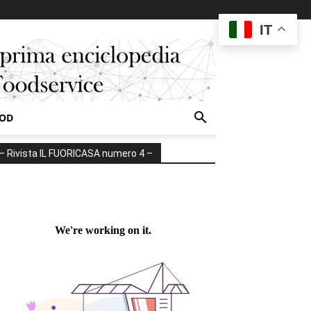
IT
OOD
– Rivista IL FUORICASA numero 4 –