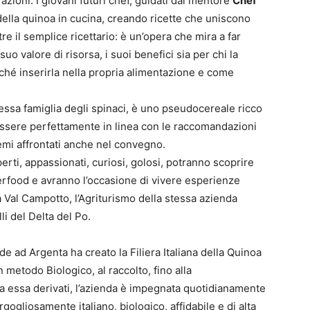
ioni. I giovani futuri chef, guidati dal mentore
Chef
della quinoa in cucina, creando ricette che uniscono
tre il semplice ricettario: è un’opera che mira a far
 suo valore di risorsa, i suoi benefici sia per chi la
hé inserirla nella propria alimentazione e come
essa famiglia degli spinaci, è uno pseudocereale ricco
a essere perfettamente in linea con le raccomandazioni
emi affrontati anche nel convegno.
sperti, appassionati, curiosi, golosi, potranno scoprire
rfood e avranno l’occasione di vivere esperienze
a Val Campotto, l’Agriturismo della stessa azienda
li del Delta del Po.
 ad Argenta ha creato la Filiera Italiana della Quinoa
 metodo Biologico, al raccolto, fino alla
da essa derivati, l’azienda è impegnata quotidianamente
gliosamente italiano, biologico, affidabile e di alta