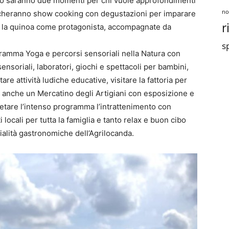
no saranno due momenti per chi vuole approfondimenti
no
ncheranno show cooking con degustazioni per imparare
r
n la quinoa come protagonista, accompagnate da
sp
rogramma Yoga e percorsi sensoriali nella Natura con
nsoriali, laboratori, giochi e spettacoli per bambini,
re attività ludiche educative, visitare la fattoria per
nta anche un Mercatino degli Artigiani con esposizione e
pletare l’intenso programma l’intrattenimento con
 locali per tutta la famiglia e tanto relax e buon cibo
ialità gastronomiche dell’Agrilocanda.