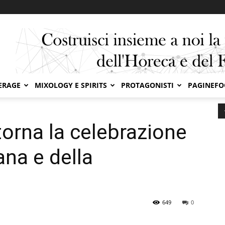
ERAGE
MIXOLOGY E SPIRITS
PROTAGONISTI
PAGINEF
rna la celebrazione della quinoa italiana e della biodiversità
torna la celebrazione
ana e della
649
0