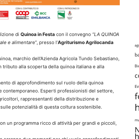
dizione di
Quinoa in Festa
con il convegno
“LA QUINOA
le e alimentar
e”, presso l’
Agriturismo Agrilocanda
ag
b
a quinoa, marchio dell’Azienda Agricola Tundo Sebastiano,
 tributo alla scoperta della quinoa italiana e alla
Bi
c
ento di approfondimento sul ruolo della quinoa
Ev
re contemporaneo. Esperti professionisti del settore,
f
agricoltori, rappresentanti della distribuzione e
sulle potenzialità di questa coltura sostenibile.
ma
on un programma ricco di attività per grandi e piccoli,
N
h