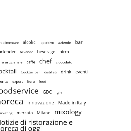
bar
alcolici
aziende
roalimentare
aperitivo
artender
birra
beverage
bevande
chef
caffè
cioccolato
rra artigianale
ocktail
drink
eventi
Cocktail bar
distillati
ento
fiera
export
food
oodservice
GDO
gin
horeca
innovazione
Made in Italy
mixology
mercato
Milano
rketing
otizie di ristorazione e
oreca di oggi