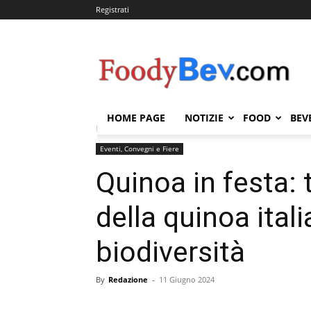
Registrati
FOODYBEV.COM
HOME PAGE
NOTIZIE
FOOD
BEV
Home
Eventi, Convegni e Fiere
Quinoa in festa: to
Eventi, Convegni e Fiere
Quinoa in festa: 
della quinoa itali
biodiversità
By
Redazione
-
11 Giugno 2024