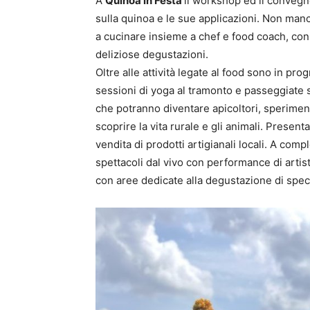
A
Quinoa in Festa
il workshop ed il conveg
sulla quinoa e le sue applicazioni. Non ma
a cucinare insieme a chef e food coach, co
deliziose degustazioni.
Oltre alle attività legate al food sono in p
sessioni di yoga al tramonto e passeggiate se
che potranno diventare apicoltori, sperimenta
scoprire la vita rurale e gli animali. Prese
vendita di prodotti artigianali locali. A com
spettacoli dal vivo con performance di artisti
con aree dedicate alla degustazione di spec