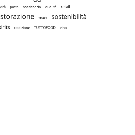
retail
pasticceria
qualità
vità
pasta
istorazione
sostenibilità
snack
irits
TUTTOFOOD
tradizione
vino