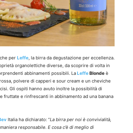
nche per
Leffe
, la birra da degustazione per eccellenza.
oprietà organolettiche diverse, da scoprire di volta in
sorprendenti abbinamenti possibili. La
Leffe
Blonde
è
 rossa, polvere di capperi e sour cream e un cheviche
si. Gli ospiti hanno avuto inoltre la possibilità di
te fruttate e rinfrescanti in abbinamento ad una banana
Bev
Italia ha dichiarato: “
La birra per noi è convivialità,
maniera responsabile. E cosa c’è di meglio di