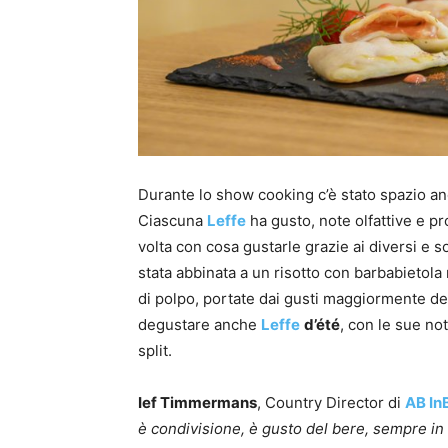
Durante lo show cooking c’è stato spazio a
Ciascuna
Leffe
ha gusto, note olfattive e pr
volta con cosa gustarle grazie ai diversi e 
stata abbinata a un risotto con barbabietola
di polpo, portate dai gusti maggiormente deci
degustare anche
Leffe
d’été
, con le sue no
split.
Ief Timmermans
, Country Director di
AB In
è condivisione, è gusto del bere, sempre in 