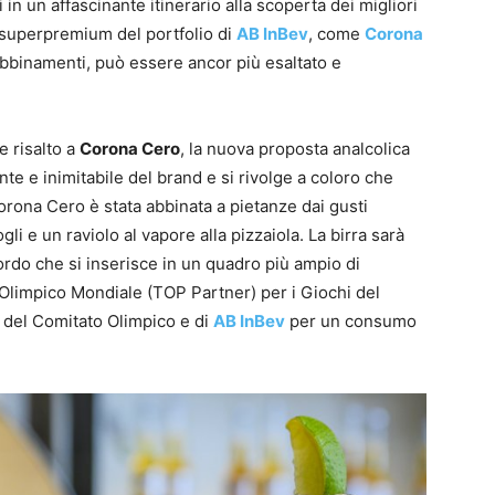
n un affascinante itinerario alla scoperta dei migliori
e superpremium del portfolio di
AB InBev
, come
Corona
ti abbinamenti, può essere ancor più esaltato e
e risalto a
Corona Cero
, la nuova proposta analcolica
nte e inimitabile del brand e si rivolge a coloro che
Corona Cero è stata abbinata a pietanze dai gusti
i e un raviolo al vapore alla pizzaiola. La birra sarà
ordo che si inserisce in un quadro più ampio di
 Olimpico Mondiale (TOP Partner) per i Giochi del
 del Comitato Olimpico e di
AB InBev
per un consumo