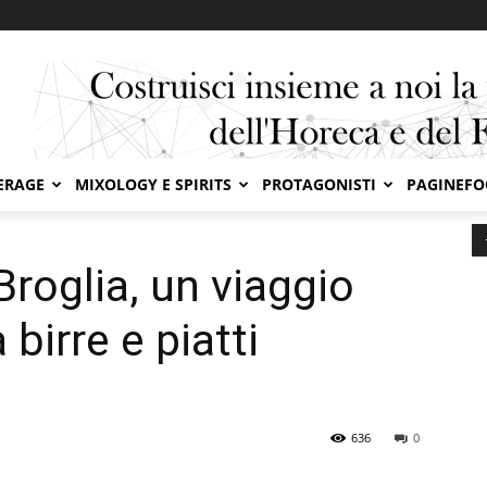
ERAGE
MIXOLOGY E SPIRITS
PROTAGONISTI
PAGINEF
glia, un viaggio gastronomico tra birre e piatti...
roglia, un viaggio
birre e piatti
636
0