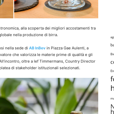
tronomica, alla scoperta dei migliori accostamenti tra
lobale nella produzione di birra.
ag
b
osi nella sede di
AB InBev
in Piazza Gae Aulenti, a
vatore che valorizza le materie prime di qualità e gli
Bi
c
ll’incontro, oltre a Ief Timmermans, Country Director
latea di stakeholder istituzionali selezionati.
Ev
f
ma
N
h