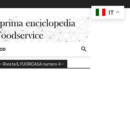
IT
OOD
– Rivista IL FUORICASA numero 4 –