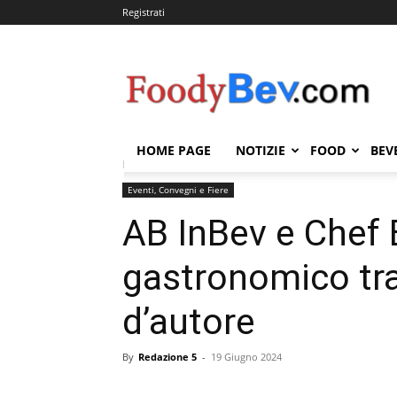
Registrati
FOODYBEV.COM
HOME PAGE
NOTIZIE
FOOD
BEV
Home
Eventi, Convegni e Fiere
AB InBev e Chef Bro
Eventi, Convegni e Fiere
AB InBev e Chef B
gastronomico tra 
d’autore
By
Redazione 5
-
19 Giugno 2024