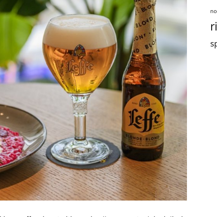
no
r
sp