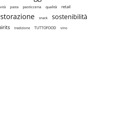
retail
pasticceria
qualità
vità
pasta
istorazione
sostenibilità
snack
irits
TUTTOFOOD
tradizione
vino