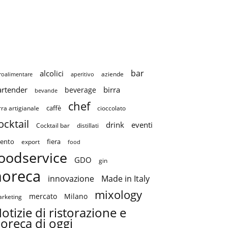
bar
alcolici
aziende
roalimentare
aperitivo
artender
birra
beverage
bevande
chef
caffè
cioccolato
rra artigianale
ocktail
drink
eventi
Cocktail bar
distillati
ento
fiera
export
food
oodservice
GDO
gin
horeca
innovazione
Made in Italy
mixology
mercato
Milano
rketing
otizie di ristorazione e
oreca di oggi