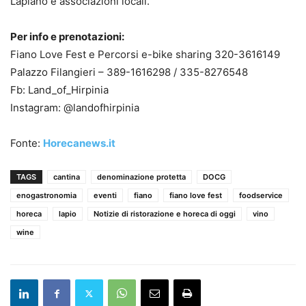
Lapiano e associazioni locali.
Per info e prenotazioni:
Fiano Love Fest e Percorsi e-bike sharing 320-3616149
Palazzo Filangieri – 389-1616298 / 335-8276548
Fb: Land_of_Hirpinia
Instagram: @landofhirpinia
Fonte:
Horecanews.it
TAGS
cantina
denominazione protetta
DOCG
enogastronomia
eventi
fiano
fiano love fest
foodservice
horeca
lapio
Notizie di ristorazione e horeca di oggi
vino
wine