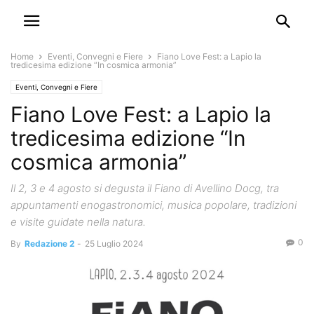
Home
Eventi, Convegni e Fiere
Fiano Love Fest: a Lapio la
tredicesima edizione “In cosmica armonia”
Eventi, Convegni e Fiere
Fiano Love Fest: a Lapio la
tredicesima edizione “In
cosmica armonia”
Il 2, 3 e 4 agosto si degusta il Fiano di Avellino Docg, tra
appuntamenti enogastronomici, musica popolare, tradizioni
e visite guidate nella natura.
0
By
Redazione 2
-
25 Luglio 2024