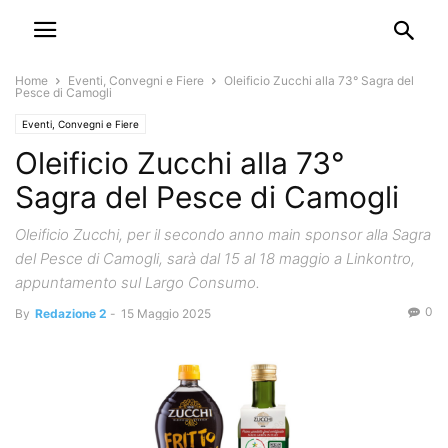
Home
Eventi, Convegni e Fiere
Oleificio Zucchi alla 73° Sagra del
Pesce di Camogli
Eventi, Convegni e Fiere
Oleificio Zucchi alla 73°
Sagra del Pesce di Camogli
Oleificio Zucchi, per il secondo anno main sponsor alla Sagra
del Pesce di Camogli, sarà dal 15 al 18 maggio a Linkontro,
appuntamento sul Largo Consumo.
0
By
Redazione 2
-
15 Maggio 2025