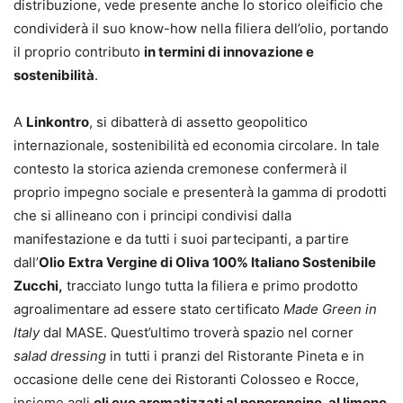
distribuzione, vede presente anche lo storico oleificio che
condividerà il suo know-how nella filiera dell’olio, portando
il proprio contributo
in termini di innovazione e
sostenibilità
.
A
Linkontro
, si dibatterà di assetto geopolitico
internazionale, sostenibilità ed economia circolare. In tale
contesto la storica azienda cremonese confermerà il
proprio impegno sociale e presenterà la gamma di prodotti
che si allineano con i principi condivisi dalla
manifestazione e da tutti i suoi partecipanti, a partire
dall’
Olio
Extra Vergine di Oliva 100% Italiano Sostenibile
Zucchi,
tracciato lungo tutta la filiera e primo prodotto
agroalimentare ad essere stato certificato
Made Green in
Italy
dal MASE. Quest’ultimo troverà spazio nel corner
salad dressing
in tutti i pranzi del Ristorante Pineta e in
occasione delle cene dei Ristoranti Colosseo e Rocce,
insieme agli
oli evo aromatizzati al peperoncino, al limone