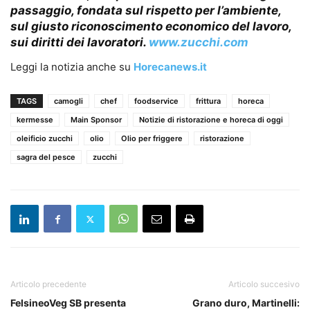
passaggio, fondata sul rispetto per l’ambiente,
sul giusto riconoscimento economico del lavoro,
sui diritti dei lavoratori.
www.zucchi.com
Leggi la notizia anche su
Horecanews.it
TAGS
camogli
chef
foodservice
frittura
horeca
kermesse
Main Sponsor
Notizie di ristorazione e horeca di oggi
oleificio zucchi
olio
Olio per friggere
ristorazione
sagra del pesce
zucchi
Articolo precedente
Articolo succesivo
FelsineoVeg SB presenta
Grano duro, Martinelli: