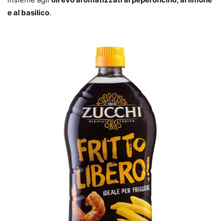
e al basilico
.