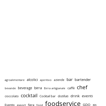
bar
alcolici
bartender
aziende
agroalimentare
aperitivo
chef
birra
beverage
caffè
bevande
Birra artigianale
cocktail
drink
eventi
cioccolato
Cocktail bar
distillati
foodservice
GDO
Evento
fiera
gin
export
food