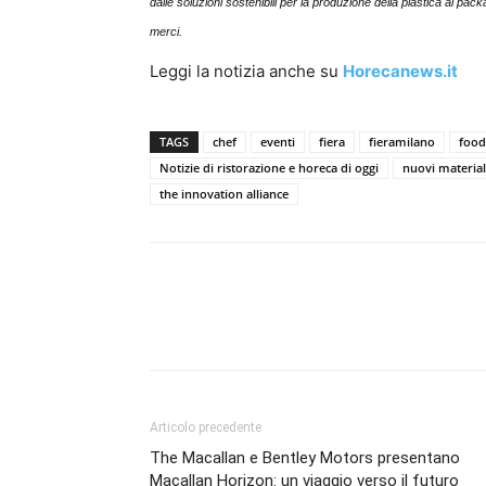
dalle soluzioni sostenibili per la produzione della plastica al p
merci.
Leggi la notizia anche su
Horecanews.it
TAGS
chef
eventi
fiera
fieramilano
food
Notizie di ristorazione e horeca di oggi
nuovi material
the innovation alliance
Condividi
Articolo precedente
The Macallan e Bentley Motors presentano
Macallan Horizon: un viaggio verso il futuro