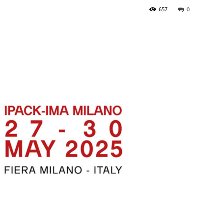
657
0