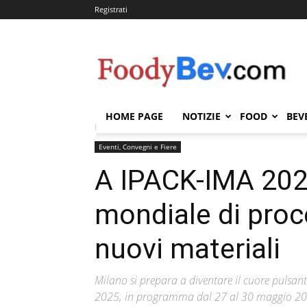
Registrati
FOODYBEV.COM
HOME PAGE
NOTIZIE
FOOD
BEV
Home
Eventi, Convegni e Fiere
A IPACK-IMA 2025 l
Eventi, Convegni e Fiere
A IPACK-IMA 2025
mondiale di proc
nuovi materiali
Milano si prepara a diventare il cuore pulsant
2025, in programma dal 27 al 30 maggio 2