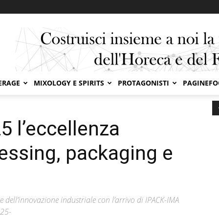
ERAGE
MIXOLOGY E SPIRITS
PROTAGONISTI
PAGINEF
’eccellenza mondiale di processing, packaging e nuovi materiali
 l’eccellenza
essing, packaging e
e dell’innovazione industriale con l’arrivo di IPACK-IMA
025-