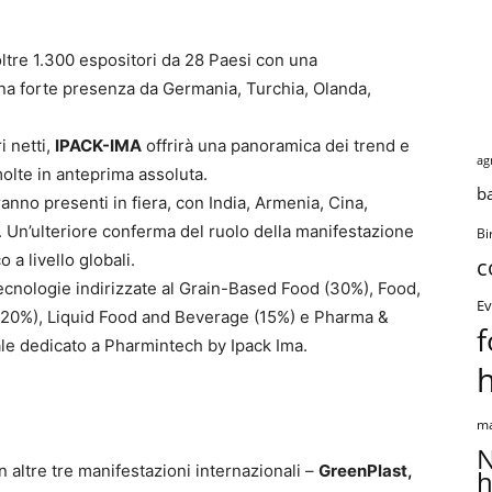
ltre 1.300 espositori da 28 Paesi con una
na forte presenza da Germania, Turchia, Olanda,
i netti,
IPACK-IMA
offrirà una panoramica dei trend e
ag
olte in anteprima assoluta.
b
anno presenti in fiera, con India, Armenia, Cina,
i. Un’ulteriore conferma del ruolo della manifestazione
Bi
a livello globali.
c
 tecnologie indirizzate al Grain-Based Food (30%), Food,
Ev
(20%), Liquid Food and Beverage (15%) e Pharma &
f
ale dedicato a Pharmintech by Ipack Ima.
ma
N
altre tre manifestazioni internazionali –
GreenPlast,
h