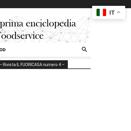
IT
OOD
– Rivista IL FUORICASA numero 4 –