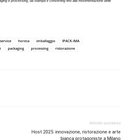
ackaging e processing, da stampa e converting fino alla movimentazione delle
service
horeca
imballaggio
IPACK-IMA
i
packaging
processing
ristorazione
Articolo succesivo
Host 2025: innovazione, ristorazione e arte
bianca protagoniste a Milano