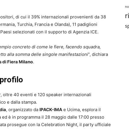
no
r
ositori, di cui il 39% internazionali provenienti da 38
mania, Turchia, Francia e Olanda), 11 padiglioni
sp
 Paesi selezionati con il supporto di Agenzia ICE.
empio concreto di come le fiere, facendo squadra,
tto alla somma delle singole manifestazioni
”, dichiara
 di Fiera Milano
.
 profilo
r, oltre 40 eventi e 120 speaker internazionali
co e dalla stampa.
dia
, organizzato da
IPACK-IMA
e Ucima, esplora il
ità ed è in programma il 28 maggio dalle 17:00 presso
rata prosegue con la Celebration Night, il party ufficiale