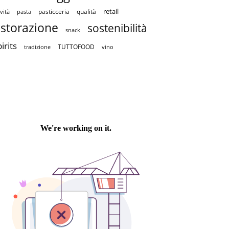
retail
pasticceria
qualità
vità
pasta
istorazione
sostenibilità
snack
irits
TUTTOFOOD
tradizione
vino