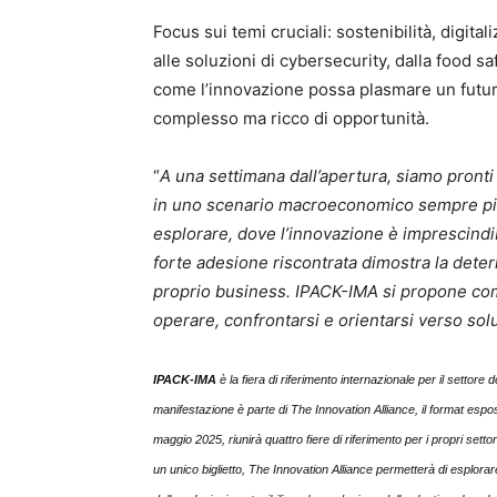
Focus sui temi cruciali: sostenibilità, digital
alle soluzioni di cybersecurity, dalla food sa
come l’innovazione possa plasmare un futuro
complesso ma ricco di opportunità.
“
A una settimana dall’apertura, siamo pronti 
in uno scenario macroeconomico sempre più 
esplorare, dove l’innovazione è imprescindi
forte adesione riscontrata dimostra la determ
proprio business. IPACK-IMA si propone co
operare, confrontarsi e orientarsi verso solu
IPACK-IMA
è la fiera di riferimento internazionale per il setto
manifestazione è parte di The Innovation Alliance, il format espo
maggio 2025, riunirà quattro fiere di riferimento per i propri settori
un unico biglietto, The Innovation Alliance permetterà di esplora