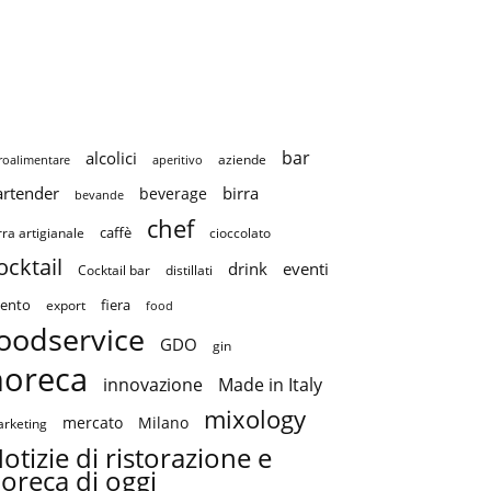
bar
alcolici
aziende
roalimentare
aperitivo
artender
birra
beverage
bevande
chef
caffè
cioccolato
rra artigianale
ocktail
drink
eventi
Cocktail bar
distillati
ento
fiera
export
food
oodservice
GDO
gin
horeca
innovazione
Made in Italy
mixology
mercato
Milano
rketing
otizie di ristorazione e
oreca di oggi