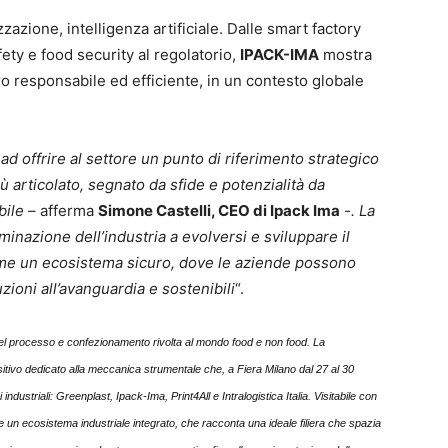
izzazione, intelligenza artificiale. Dalle smart factory
fety e food security al regolatorio,
IPACK-IMA
mostra
 responsabile ed efficiente, in un contesto globale
ad offrire al settore un punto di riferimento strategico
articolato, segnato da sfide e potenzialità da
bile –
afferma
Simone Castelli, CEO di Ipack Ima
-. La
inazione dell’industria a evolversi e sviluppare il
me un ecosistema sicuro, dove le aziende possono
zioni all’avanguardia e sostenibili
“.
re del processo e confezionamento rivolta al mondo food e non food. La
sitivo dedicato alla meccanica strumentale che, a Fiera Milano dal 27 al 30
 industriali: Greenplast, Ipack-Ima, Print4All e Intralogistica Italia. Visitabile con
re un ecosistema industriale integrato, che racconta una ideale filiera che spazia