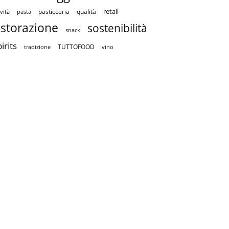
retail
pasticceria
qualità
vità
pasta
istorazione
sostenibilità
snack
irits
TUTTOFOOD
tradizione
vino