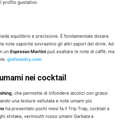
 profilo gustativo.
hiede equilibrio e precisione. È fondamentale dosare
e note saporite sovrastino gli altri sapori del drink. Ad
in un
Espresso Martini
può esaltare le note di caffè, ma
ole.
ginfoundry.com
’umami nei cocktail
ashing
, che permette di infondere alcolici con grassi
nando una texture vellutata e note umami più
no
ha presentato pochi mesi fa il Trip Trap, cocktail a
nghi shitake, vermouth rosso umami Garbata e