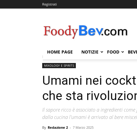
Registrati
FOODYBEV.COM
HOME PAGE
NOTIZIE
FOOD
BEV
Home
MIXOLOGY E SPIRITS
Umami nei cocktail: il
MIXOLOGY E SPIRITS
Umami nei cocktai
che sta rivoluzi
Il sapore ricco è associato a ingredienti com
dalla cucina l'umami è arrivato al bere misce
By
Redazione 2
-
7 Marzo 2025