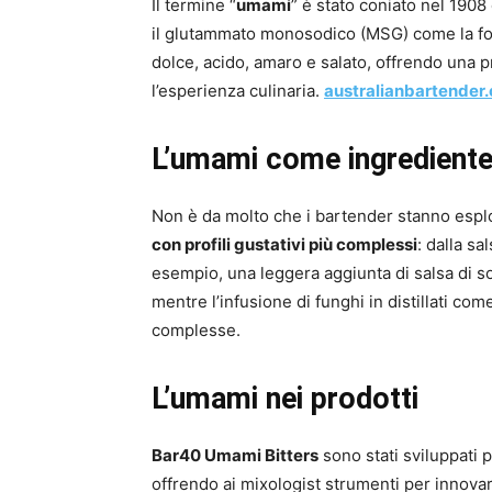
Il termine “
umami
” è stato coniato nel 190
il glutammato monosodico (MSG) come la font
dolce, acido, amaro e salato, offrendo una 
l’esperienza culinaria.
australianbartender
L’umami come ingrediente 
Non è da molto che i bartender stanno esp
con profili gustativi più complessi
: dalla sa
esempio, una leggera aggiunta di salsa di so
mentre l’infusione di funghi in distillati co
complesse.
L’umami nei prodotti
Bar40 Umami Bitters
sono stati sviluppati p
offrendo ai mixologist strumenti per innova