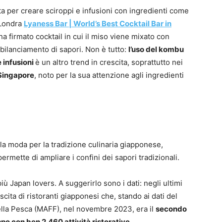
zata per creare sciroppi e infusioni con ingredienti come
Londra
Lyaness Bar | World’s Best Cocktail Bar in
a firmato cocktail in cui il miso viene mixato con
 bilanciamento di sapori. Non è tutto:
l’uso del kombu
e infusioni
è un altro trend in crescita, soprattutto nei
 Singapore
, noto per la sua attenzione agli ingredienti
alla moda per la tradizione culinaria giapponese,
rmette di ampliare i confini dei sapori tradizionali.
iù Japan lovers. A suggerirlo sono i dati: negli ultimi
scita di ristoranti giapponesi che, stando ai dati del
della Pesca (MAFF), nel novembre 2023, era il
secondo
ppo con ben 2.460 attività ristorative
.