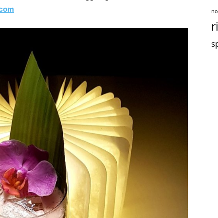
.com
no
r
sp