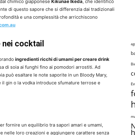
8 dal chimico giapponese
Kikunae Ikeda
, che identificò
e di questo sapore che si differenzia dai tradizionali
profondità e una complessità che arricchiscono
.com.au
nei cocktail
ag
b
lorando
ingredienti ricchi di umami per creare drink
Bi
lsa di soia ai funghi fino ai pomodori arrostiti. Ad
c
ia può esaltare le note saporite in un Bloody Mary,
me il gin o la vodka introduce sfumature terrose e
Ev
f
ma
N
er fornire un equilibrio tra sapori amari e umami,
h
re nelle loro creazioni e aggiungere carattere senza