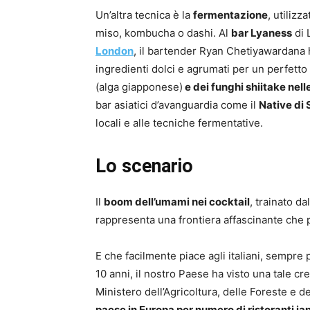
Un’altra tecnica è la
fermentazione
, utiliz
miso, kombucha o dashi. Al
bar Lyaness
di 
London
, il bartender Ryan Chetiyawardana h
ingredienti dolci e agrumati per un perfetto
(alga giapponese)
e dei funghi shiitake nell
bar asiatici d’avanguardia come il
Native di
locali e alle tecniche fermentative.
Lo scenario
Il
boom dell’umami nei cocktail
, trainato d
rappresenta una frontiera affascinante che pe
E che facilmente piace agli italiani, sempre p
10 anni, il nostro Paese ha visto una tale cre
Ministero dell’Agricoltura, delle Foreste e 
paese in Europa per numero di ristoranti ja