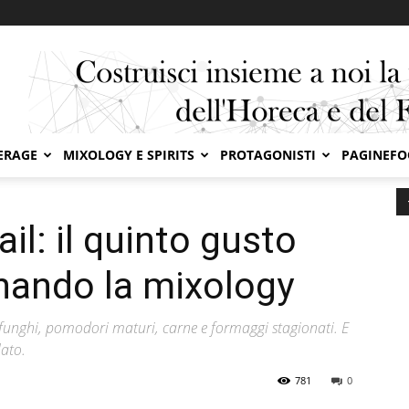
ERAGE
MIXOLOGY E SPIRITS
PROTAGONISTI
PAGINEF
 quinto gusto che sta rivoluzionando la mixology
l: il quinto gusto
onando la mixology
e funghi, pomodori maturi, carne e formaggi stagionati. E
lato.
781
0