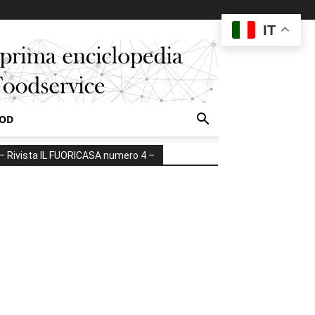
IT
OOD
– Rivista IL FUORICASA numero 4 –