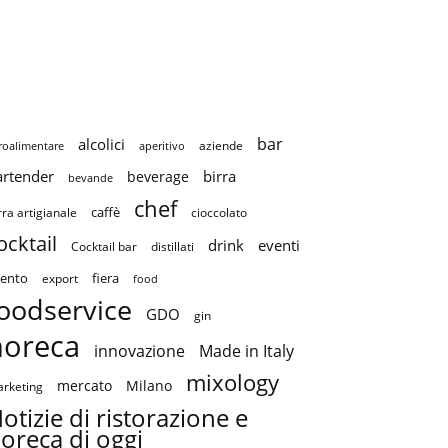
bar
alcolici
aziende
roalimentare
aperitivo
artender
birra
beverage
bevande
chef
caffè
cioccolato
rra artigianale
ocktail
drink
eventi
Cocktail bar
distillati
ento
fiera
export
food
oodservice
GDO
gin
horeca
innovazione
Made in Italy
mixology
mercato
Milano
rketing
otizie di ristorazione e
oreca di oggi