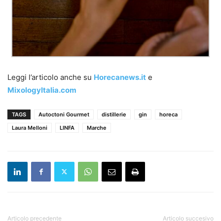
Leggi l’articolo anche su
Horecanews.it
e
MixologyItalia.com
TAGS
Autoctoni Gourmet
distillerie
gin
horeca
Laura Melloni
LINFA
Marche
Articolo precedente
Articolo succesivo