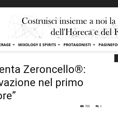
ERAGE
MIXOLOGY E SPIRITS
PROTAGONISTI
PAGINEF
eroncello®: tradizione e innovazione nel primo “liquore non liquore”
enta Zeroncello®:
ovazione nel primo
ore”
705
0