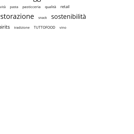
retail
pasticceria
qualità
vità
pasta
istorazione
sostenibilità
snack
irits
TUTTOFOOD
tradizione
vino