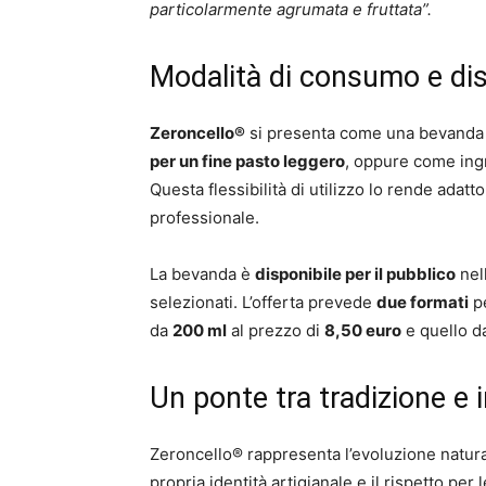
particolarmente agrumata e fruttata”.
Modalità di consumo e dis
Zeroncello®
si presenta come una bevanda 
per un fine pasto leggero
, oppure come ing
Questa flessibilità di utilizzo lo rende ada
professionale.
La bevanda è
disponibile per il pubblico
nel
selezionati. L’offerta prevede
due formati
pe
da
200 ml
al prezzo di
8,50 euro
e quello 
Un ponte tra tradizione e
Zeroncello® rappresenta l’evoluzione natural
propria identità artigianale e il rispetto per