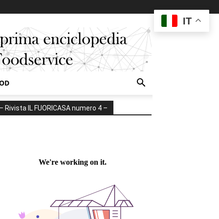
IT
OOD
– Rivista IL FUORICASA numero 4 –