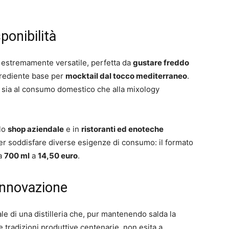
ponibilità
estremamente versatile, perfetta da
gustare freddo
rediente base per
mocktail dal tocco mediterraneo
.
tto sia al consumo domestico che alla mixology
lo
shop aziendale
e in
ristoranti ed enoteche
r soddisfare diverse esigenze di consumo: il formato
da
700 ml
a
14,50 euro
.
 innovazione
e di una distilleria che, pur mantenendo salda la
 le tradizioni produttive centenarie, non esita a