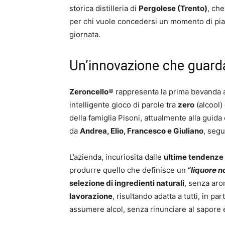
storica distilleria di
Pergolese (Trento)
, ch
per chi vuole concedersi un momento di pi
giornata.
Un’innovazione che guard
Zeroncello®
rappresenta la prima bevanda an
intelligente gioco di parole tra
zero
(alcool)
della famiglia Pisoni, attualmente alla guida 
da
Andrea, Elio, Francesco e Giuliano
, segu
L’azienda, incuriosita dalle
ultime tendenze
produrre quello che definisce un
“
liquore n
selezione di ingredienti naturali
, senza arom
lavorazione
, risultando adatta a tutti, in p
assumere alcol, senza rinunciare al sapore e 