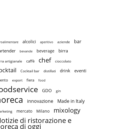
bar
alcolici
aziende
roalimentare
aperitivo
artender
birra
beverage
bevande
chef
caffè
cioccolato
rra artigianale
ocktail
drink
eventi
Cocktail bar
distillati
ento
fiera
export
food
oodservice
GDO
gin
horeca
innovazione
Made in Italy
mixology
mercato
Milano
rketing
otizie di ristorazione e
oreca di oggi