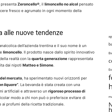
e presenta
Zeroncello®
, il
limoncello no alcol
pensato
acere fresco e agrumato in ogni momento della
a alle nuove tendenze
ag
b
alcolica dell’azienda trentina e il suo nome è un
 e
limoncello
. Il prodotto nasce dallo spirito innovativo
Bi
della realtà con la
quarta generazione
rappresentata
c
ita dai nipoti
Matteo e Simone
.
Ev
f
 del mercato
, ha sperimentato nuovi orizzonti per
on liquore
“
. La bevanda è stata creata con una
i artificiali e attraverso un
rigoroso processo di
ma
articolar modo a chi non può o preferisce evitare di
N
ai profumi della ricetta tradizionale.
h