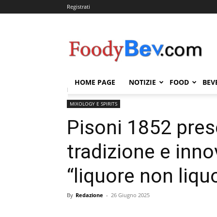
Registrati
FOODYBEV.COM
HOME PAGE
NOTIZIE
FOOD
BEV
Home
MIXOLOGY E SPIRITS
Pisoni 1852 presenta Z
MIXOLOGY E SPIRITS
Pisoni 1852 pres
tradizione e inn
“liquore non liqu
By
Redazione
-
26 Giugno 2025