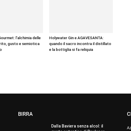
ourmet: l’alchimia delle
Holywater Gin e AGAVESANTA:
rito, gusto e semiotica
quando il sacro incontra il distillato
io
e la bottiglia si fa reliquia
BIRRA
C
Dalla Baviera senza alcol: il
A