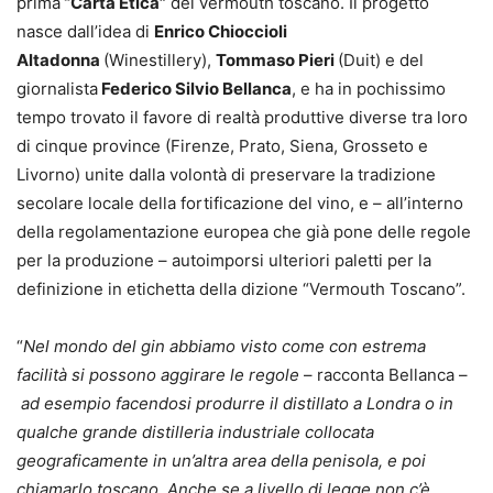
prima
“Carta Etica”
del vermouth toscano. Il progetto
nasce dall’idea di
Enrico Chioccioli
Altadonna
(Winestillery),
Tommaso Pieri
(Duit) e del
giornalista
Federico Silvio Bellanca
, e ha in pochissimo
tempo trovato il favore di realtà produttive diverse tra loro
di cinque province (Firenze, Prato, Siena, Grosseto e
Livorno) unite dalla volontà di preservare la tradizione
secolare locale della fortificazione del vino, e – all’interno
della regolamentazione europea che già pone delle regole
per la produzione – autoimporsi ulteriori paletti per la
definizione in etichetta della dizione “Vermouth Toscano”.
“
Nel mondo del gin abbiamo visto come con estrema
facilità si possono aggirare le regole
– racconta Bellanca –
ad esempio facendosi produrre il distillato a Londra o in
qualche grande distilleria industriale collocata
geograficamente in un’altra area della penisola, e poi
chiamarlo toscano. Anche se a livello di legge non c’è