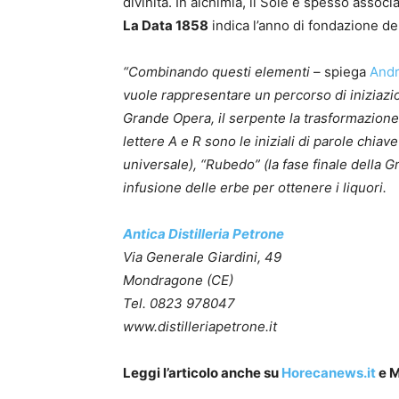
divinità. In alchimia, il Sole è spesso associa
La Data 1858
indica l’anno di fondazione de
“Combinando questi elementi
– spiega
Andr
vuole rappresentare un percorso di iniziazion
Grande Opera, il serpente la trasformazione p
lettere A e R sono le iniziali di parole chia
universale), “Rubedo” (la fase finale della
infusione delle erbe per ottenere i liquori.
Antica Distilleria Petrone
Via Generale Giardini, 49
Mondragone (CE)
Tel. 0823 978047
www.distilleriapetrone.it
Leggi l’articolo anche su
Horecanews.it
e M