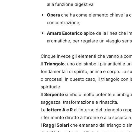
alla funzione digestiva;
Opera
che ha come elemento chiave la ca
concentrazione;
Amaro Esoterico
apice della linea che im
aromatiche, per regalare un viaggio sensor
Cinque invece gli elementi che vanno a comp
Il
Triangolo
, uno dei simboli più antichi e un
fondamentali di spirito, anima e corpo. La s
o processi. In questo caso, il triangolo con l
spirituale
Il
Serpente
simbolo molto potente e ambiguo
saggezza, trasformazione e rinascita.
Le
lettere A e R
all’interno del triangolo rapp
riferimento diretto all’ordine o alla società
I
Raggi Solari
che emanano dal triangolo sim