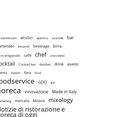
bar
alcolici
aziende
roalimentare
aperitivo
artender
birra
beverage
bevande
chef
caffè
cioccolato
rra artigianale
ocktail
drink
eventi
Cocktail bar
distillati
ento
fiera
export
food
oodservice
GDO
gin
horeca
innovazione
Made in Italy
mixology
mercato
Milano
rketing
otizie di ristorazione e
oreca di oggi