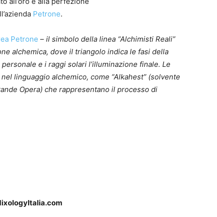
to all’oro e alla perfezione
ll’azienda
Petrone
.
ea Petrone
–
il simbolo della linea “Alchimisti Reali”
e alchemica, dove il triangolo indica le fasi della
ersonale e i raggi solari l’illuminazione finale. Le
ve nel linguaggio alchemico, come “Alkahest” (solvente
 Grande Opera) che rappresentano il processo di
ixologyItalia.com