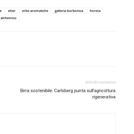
ne
elisir
erbe aromatiche
galleria borbonica
horeca
 alchemico
Articolo succesivo
Birra sostenibile: Carlsberg punta sull’agricoltura
rigenerativa