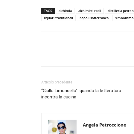
TAGS
alchimia
alchimisti reali
distilleria petro
liquori tradizionali
napoli sotterranea
simbolismo
Condividi
Articolo precedente
“Giallo Limoncello”: quando la letteratura
incontra la cucina
Angela Petroccione