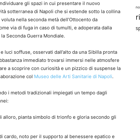
ndividuare gli spazi in cui presentare il nuovo
no
vità sotterranea di Napoli che si estende sotto la collina
r
, voluta nella seconda metà dell’Ottocento da
sp
ome via di fuga in caso di tumulti, e adoperata dalla
e la Seconda Guerra Mondiale.
e e luci soffuse, osservati dall’alto da una Sibilla pronta
o abbastanza immediato trovarsi immersi nelle atmosfere
re a scoprire con curiosità e un pizzico di suspense la
llaborazione col
Museo delle Arti Sanitarie di Napoli
.
ndo i metodi tradizionali impiegati un tempo dagli
nei:
 alloro, pianta simbolo di trionfo e gloria secondo gli
i cardo, noto per il supporto al benessere epatico e