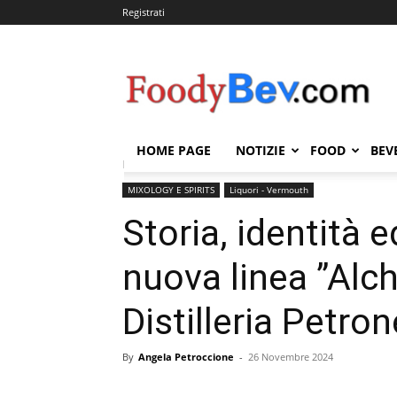
Registrati
FOODYBEV.COM
HOME PAGE
NOTIZIE
FOOD
BEV
Home
MIXOLOGY E SPIRITS
Liquori - Vermouth
MIXOLOGY E SPIRITS
Liquori - Vermouth
Storia, identità 
nuova linea ”Alch
Distilleria Petron
By
Angela Petroccione
-
26 Novembre 2024