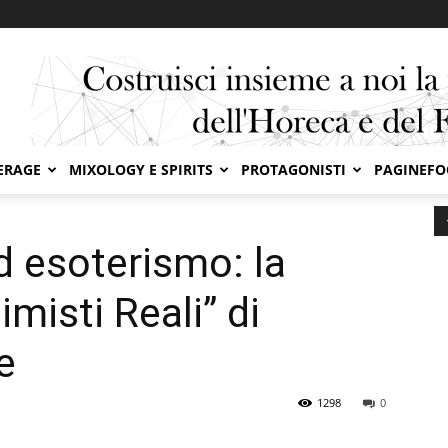
ERAGE
MIXOLOGY E SPIRITS
PROTAGONISTI
PAGINEF
Storia, identità ed esoterismo: la nuova linea ”Alchimisti Reali” di Distilleria Petro
ed esoterismo: la
imisti Reali” di
e
1298
0