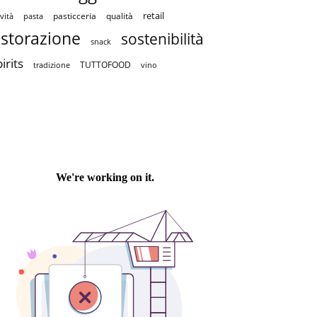
retail
pasticceria
qualità
vità
pasta
istorazione
sostenibilità
snack
irits
TUTTOFOOD
tradizione
vino