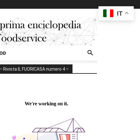
IT
OOD
ne
– Rivista IL FUORICASA numero 4 –