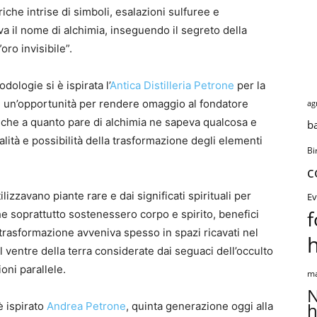
iche intrise di simboli, esalazioni sulfuree e
va il nome di alchimia, inseguendo il segreto della
oro invisibile”.
ologie si è ispirata l’
Antica Distilleria Petrone
per la
, un’opportunità per rendere omaggio al fondatore
ag
 che a quanto pare di alchimia ne sapeva qualcosa e
b
lità e possibilità della trasformazione degli elementi
Bi
c
ilizzavano piante rare e dai significati spirituali per
Ev
f
e soprattutto sostenessero corpo e spirito, benefici
a trasformazione avveniva spesso in spazi ricavati nel
l ventre della terra considerate dai seguaci dell’occulto
ni parallele.
ma
N
h
è ispirato
Andrea Petrone
, quinta generazione oggi alla