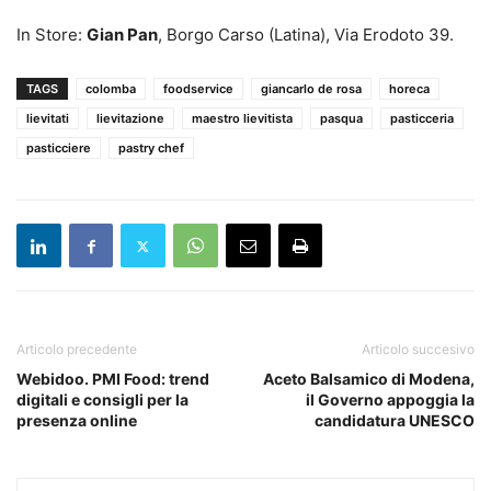
In Store:
Gian Pan
, Borgo Carso (Latina), Via Erodoto 39.
TAGS
colomba
foodservice
giancarlo de rosa
horeca
lievitati
lievitazione
maestro lievitista
pasqua
pasticceria
pasticciere
pastry chef
Articolo precedente
Articolo succesivo
Webidoo. PMI Food: trend
Aceto Balsamico di Modena,
digitali e consigli per la
il Governo appoggia la
presenza online
candidatura UNESCO