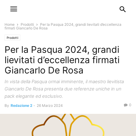
Home
Prodotti
Per la Pasqua 2024, grandi lievitati d’eccellenza
firmati Giancarlo De Rosa
Prodotti
Per la Pasqua 2024, grandi
lievitati d’eccellenza firmati
Giancarlo De Rosa
In vista della Pasqua ormai imminente, il maestro lievitista
Giancarlo De Rosa presenta due referenze uniche in un
pack elegante ed esclusivo.
0
By
Redazione 2
-
26 Marzo 2024