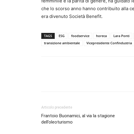
femminile e la parità di genere, ha guidato l
che lo scorso anno hanno contribuito alla c
era divenuto Società Benefit.
TAGS
ESG
foodservice
horeca
Lara Ponti
transizione ambientale
Vicepresidente Confindustria
Condividi
Articolo precedente
Frantoio Buonamici, al via la stagione
dell’oleoturismo