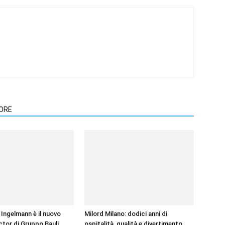
TORE
Ingelmann è il nuovo
Milord Milano: dodici anni di
ctor di Gruppo Bauli
ospitalità, qualità e divertimento