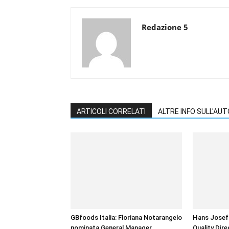
Redazione 5
ARTICOLI CORRELATI
ALTRE INFO SULL'AU
GBfoods Italia: Floriana Notarangelo
Hans Josef 
nominata General Manager
Quality Dire