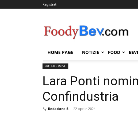
Registrati
FOODYBEV.COM
HOME PAGE
NOTIZIE
FOOD
BEV
Home
PROTAGONISTI
Lara Ponti nominata vicepre
PROTAGONISTI
Lara Ponti nomin
Confindustria
By
Redazione 5
-
22 Aprile 2024
Condividi