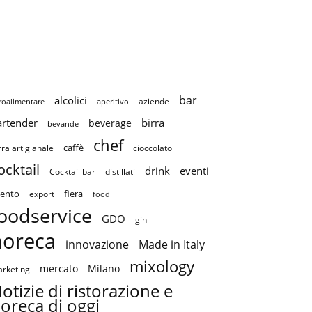
bar
alcolici
aziende
roalimentare
aperitivo
artender
birra
beverage
bevande
chef
caffè
cioccolato
rra artigianale
ocktail
drink
eventi
Cocktail bar
distillati
ento
fiera
export
food
oodservice
GDO
gin
horeca
innovazione
Made in Italy
mixology
mercato
Milano
rketing
otizie di ristorazione e
oreca di oggi