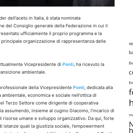
er dell’aceto in Italia, è stata nominata
e del Consiglio generale della Federazione in cui il
resentato ufficialmente il proprio programma e la
principale organizzazione di rappresentanza delle
ag
b
Bi
 attualmente Vicepresidente di
Ponti
, ha ricevuto la
c
transizione ambientale.
Ev
 professionale della Vicepresidente
Ponti
, dedicata alla
f
tà ambientale, economica e sociale nell’ottica di
el Terzo Settore come dirigente di cooperativa
glia assumendo, insieme al cugino Giacomo, l’incarico di
ma
i risorse umane e sviluppo organizzativo. Da qui, forte
N
i istanze quali la giustizia sociale, l’empowerment
h