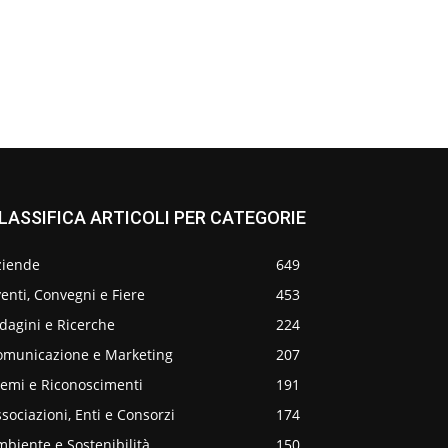
LASSIFICA ARTICOLI PER CATEGORIE
ziende
649
enti, Convegni e Fiere
453
dagini e Ricerche
224
omunicazione e Marketing
207
remi e Riconoscimenti
191
sociazioni, Enti e Consorzi
174
biente e Sostenibilità
150