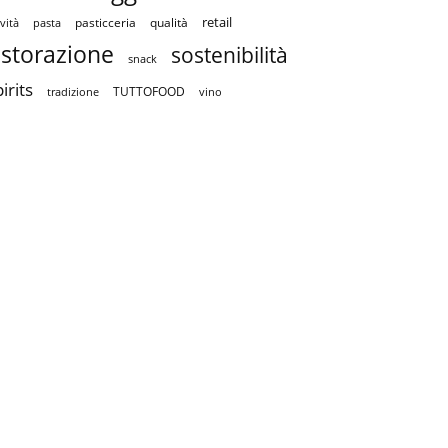
retail
pasticceria
qualità
vità
pasta
istorazione
sostenibilità
snack
irits
TUTTOFOOD
tradizione
vino