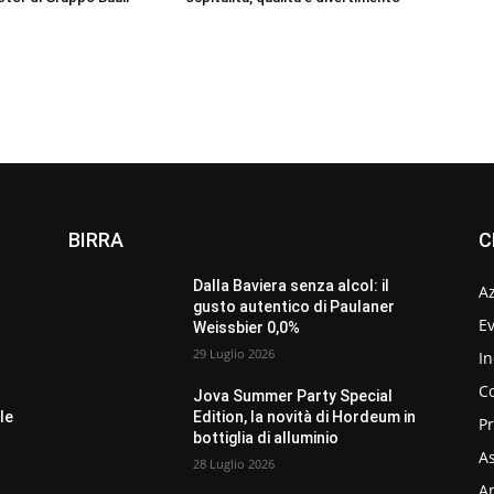
BIRRA
C
Dalla Baviera senza alcol: il
A
gusto autentico di Paulaner
Ev
Weissbier 0,0%
29 Luglio 2026
In
C
Jova Summer Party Special
le
Edition, la novità di Hordeum in
P
bottiglia di alluminio
As
28 Luglio 2026
Am