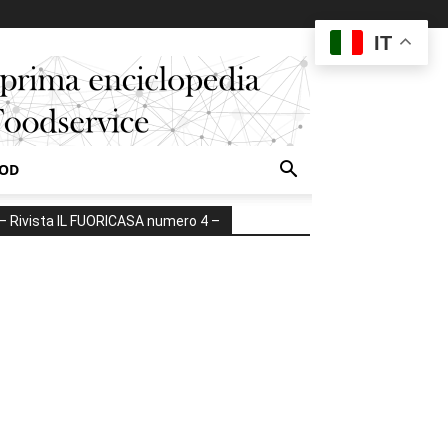
IT
OOD
– Rivista IL FUORICASA numero 4 –