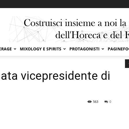
ERAGE
MIXOLOGY E SPIRITS
PROTAGONISTI
PAGINEF
sidente di Confindustria
ata vicepresidente di
563
0