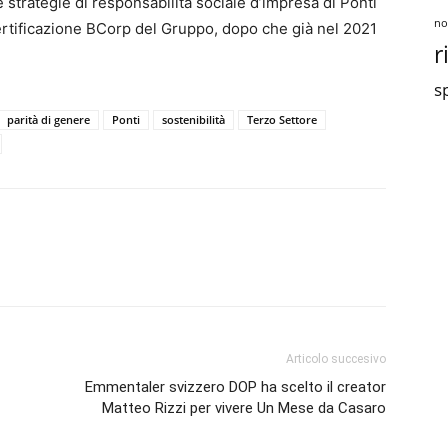
e strategie di responsabilità sociale d’impresa di Ponti
no
ertificazione BCorp del Gruppo, dopo che già nel 2021
r
sp
parità di genere
Ponti
sostenibilità
Terzo Settore
Articolo succesivo
Emmentaler svizzero DOP ha scelto il creator
Matteo Rizzi per vivere Un Mese da Casaro