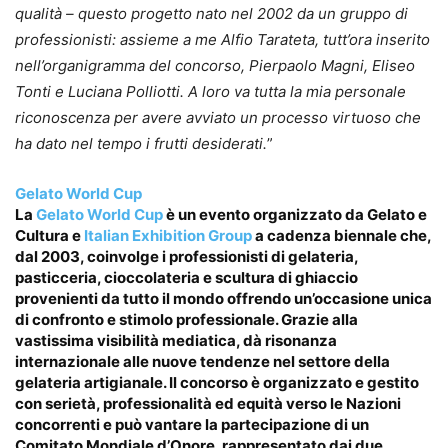
qualità – questo progetto nato nel 2002 da un gruppo di
professionisti: assieme a me Alfio Tarateta, tutt’ora inserito
nell’organigramma del concorso, Pierpaolo Magni, Eliseo
Tonti e Luciana Polliotti. A loro va tutta la mia personale
riconoscenza per avere avviato un processo virtuoso che
ha dato nel tempo i frutti desiderati.
”
Gelato World Cup
La
Gelato World Cup
è un evento organizzato da Gelato e
Cultura e
Italian Exhibition Group
a cadenza biennale che,
dal 2003, coinvolge i professionisti di gelateria,
pasticceria, cioccolateria e scultura di ghiaccio
provenienti da tutto il mondo offrendo un’occasione unica
di confronto e stimolo professionale. Grazie alla
vastissima visibilità mediatica, dà risonanza
internazionale alle nuove tendenze nel settore della
gelateria artigianale. Il concorso è organizzato e gestito
con serietà, professionalità ed equità verso le Nazioni
concorrenti e può vantare la partecipazione di un
Comitato Mondiale d’Onore, rappresentato dai due