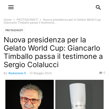
Home
PROTAGONISTI
Nuova presidenza per la Gelato World Cup:
Giancarlo Timballo passa il testimone...
PROTAGONISTI
Nuova presidenza per la
Gelato World Cup: Giancarlo
Timballo passa il testimone a
Sergio Colalucci
0
By
Redazione 5
-
10 Maggio 2024