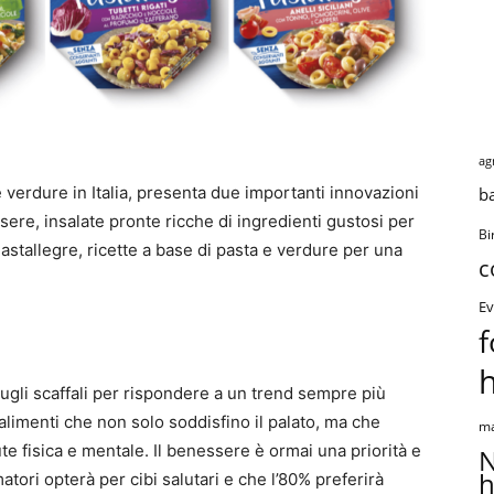
ag
 verdure in Italia, presenta due importanti innovazioni
b
ere, insalate pronte ricche di ingredienti gustosi per
Bi
Pastallegre, ricette a base di pasta e verdure per una
c
Ev
f
sugli scaffali per rispondere a un trend sempre più
alimenti che non solo soddisfino il palato, ma che
ma
te fisica e mentale. Il benessere è ormai una priorità e
N
h
tori opterà per cibi salutari e che l’80% preferirà