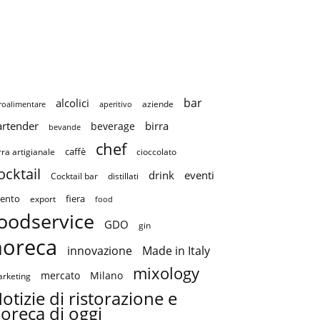
bar
alcolici
aziende
roalimentare
aperitivo
artender
birra
beverage
bevande
chef
caffè
cioccolato
rra artigianale
ocktail
drink
eventi
Cocktail bar
distillati
ento
fiera
export
food
oodservice
GDO
gin
horeca
innovazione
Made in Italy
mixology
mercato
Milano
rketing
otizie di ristorazione e
oreca di oggi