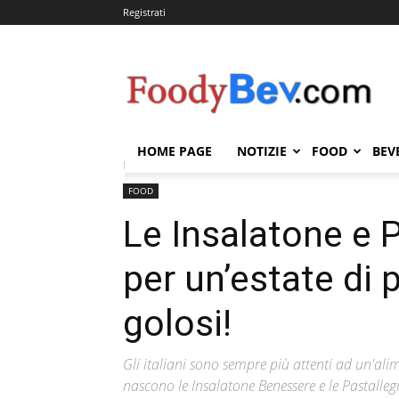
Registrati
FOODYBEV.COM
HOME PAGE
NOTIZIE
FOOD
BEV
Home
FOOD
Le Insalatone e Pastallegra Bonduelle 
FOOD
Le Insalatone e 
per un’estate di p
golosi!
Gli italiani sono sempre più attenti ad un'alim
nascono le Insalatone Benessere e le Pastalleg