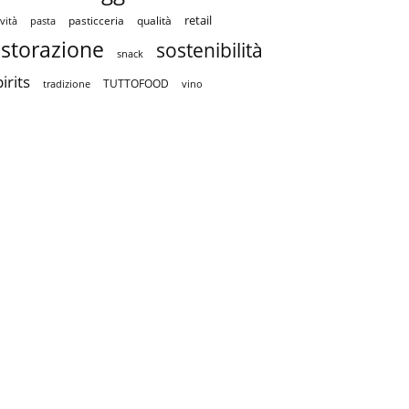
retail
pasticceria
qualità
vità
pasta
istorazione
sostenibilità
snack
irits
TUTTOFOOD
tradizione
vino