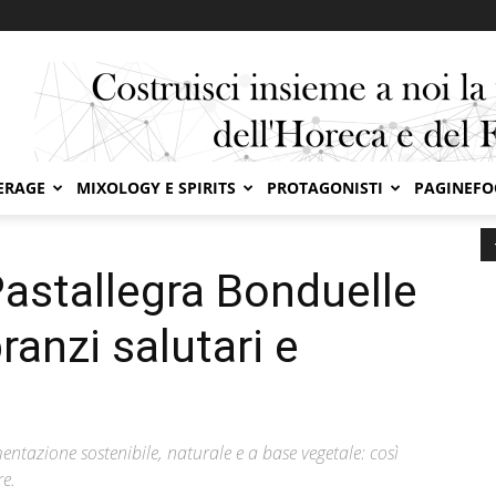
ERAGE
MIXOLOGY E SPIRITS
PROTAGONISTI
PAGINEF
per un’estate di pranzi salutari e golosi!
Pastallegra Bonduelle
ranzi salutari e
entazione sostenibile, naturale e a base vegetale: così
re.