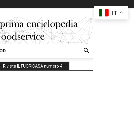
IT
OOD
– Rivista IL FUORICASA numero 4 –