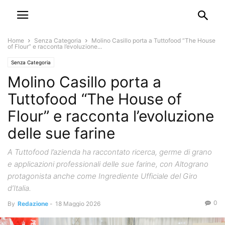
Home
Senza Categoria
Molino Casillo porta a Tuttofood “The House
of Flour” e racconta l’evoluzione...
Senza Categoria
Molino Casillo porta a
Tuttofood “The House of
Flour” e racconta l’evoluzione
delle sue farine
A Tuttofood l’azienda ha raccontato ricerca, germe di grano
e applicazioni professionali delle sue farine, con Altograno
protagonista anche come Ingrediente Ufficiale del Giro
d’Italia.
0
By
Redazione
-
18 Maggio 2026