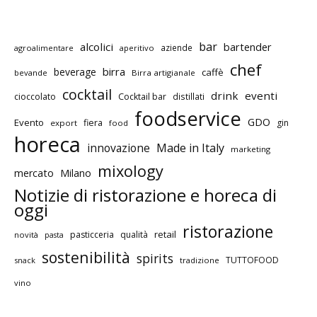
bar
alcolici
bartender
aziende
agroalimentare
aperitivo
chef
birra
beverage
caffè
bevande
Birra artigianale
cocktail
drink
eventi
cioccolato
Cocktail bar
distillati
foodservice
GDO
Evento
fiera
gin
export
food
horeca
innovazione
Made in Italy
marketing
mixology
mercato
Milano
Notizie di ristorazione e horeca di
oggi
ristorazione
retail
pasticceria
qualità
novità
pasta
sostenibilità
spirits
TUTTOFOOD
snack
tradizione
vino